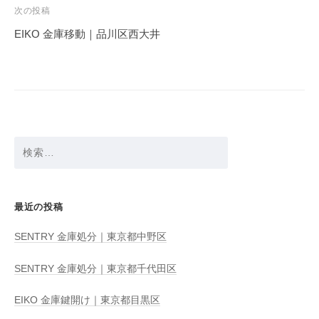
ビ
次の投稿
ゲ
EIKO 金庫移動｜品川区西大井
ー
シ
ョ
ン
検
索:
最近の投稿
SENTRY 金庫処分｜東京都中野区
SENTRY 金庫処分｜東京都千代田区
EIKO 金庫鍵開け｜東京都目黒区