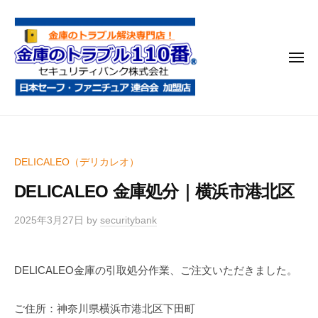
金
コ
庫
ン
の
テ
ト
メ
ン
ラ
ニ
ブ
ツ
ュ
ー
ル
へ
金
金
1
ス
庫
庫
1
キ
鍵
の
0
ッ
DELICALEO（デリカレオ）
開
番
ト
プ
け
DELICALEO 金庫処分｜横浜市港北区
ラ
・
ブ
処
2025年3月27日
by
securitybank
ル
分
1
・
DELICALEO金庫の引取処分作業、ご注文いただきました。
1
移
0
動
ご住所：神奈川県横浜市港北区下田町
・
番