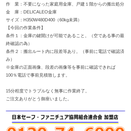
作 業：不要になった家庭用金庫、戸建１階からの搬出処分
修
理
金 庫：DELICALEO金庫
等
サイズ：H350W480D400（60kg未満）
の
【今回の作業条件】
専
条件１：金庫の鍵開けが可能であること。（空である事の最
門
終確認の為）
店
条件２：搬出ルート内に段差等あり。（事前に電話で確認済
み）
※金庫の正面画像、段差の画像等を事前に確認できれば
100％電話で事前見積致します。
15分程度でトラブルなく無事に作業終了。
ご注文ありがとう御座いました。