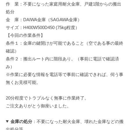
作 業：不要になった家庭用耐火金庫、戸建1階からの搬出
修
理
処分
等
金 庫：DAIWA金庫（SAGAWA金庫）
の
サイズ：H400W500D450 (75kg程度）
専
【今回の作業条件】
門
条件１：金庫の鍵開けが可能であること（空である事の最終
店
確認）
条件２：搬出ルート内に階段あり。（事前に電話で確認済
み）
※作業に必要な情報を電話等で事前に確認できれば、伺う事
無くお見積可能。
20分程度でトラブルなく無事に作業終了。
ご注文ありがとう御座いました。
金庫の処分
：不要になった耐火金庫、壊れた金庫などの搬
出処分等