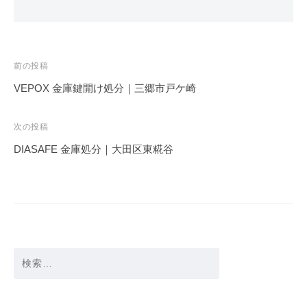
投
前の投稿
稿
VEPOX 金庫鍵開け処分｜三郷市戸ケ崎
ナ
ビ
次の投稿
ゲ
DIASAFE 金庫処分｜大田区東糀谷
ー
シ
ョ
ン
検
索: