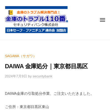
金
コ
庫
ン
の
テ
ト
メ
ン
ラ
ニ
ブ
ツ
ュ
ー
ル
へ
金
金
1
ス
庫
庫
1
キ
鍵
の
0
ッ
SAGAWA（サガワ）
開
番
ト
プ
け
DAIWA 金庫処分｜東京都目黒区
ラ
・
ブ
処
2024年7月9日
by
securitybank
ル
分
1
・
DAIWA金庫の引取処分作業、ご注文いただきました。
1
移
0
動
ご住所：東京都目黒区東山
・
番