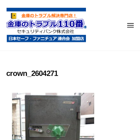
金
コ
庫
ン
の
テ
ト
メ
ン
ラ
ニ
ブ
ツ
ュ
ー
ル
へ
金
金
1
ス
庫
庫
1
キ
鍵
の
0
ッ
crown_2604271
開
番
ト
プ
け
ラ
・
ブ
処
ル
分
1
・
1
移
0
動
・
番