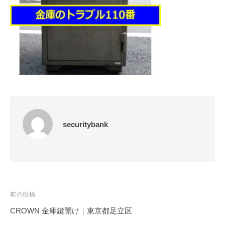
修
理
等
の
専
門
店
securitybank
投
前の投稿
稿
CROWN 金庫鍵開け｜東京都足立区
ナ