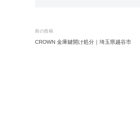
投
前の投稿
稿
CROWN 金庫鍵開け処分｜埼玉県越谷市
ナ
ビ
ゲ
ー
シ
ョ
ン