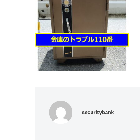
動
0
・
番
修
理
等
の
専
門
店
securitybank