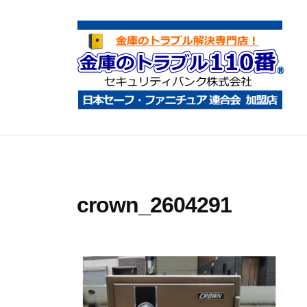
コ
庫
ン
の
テ
ト
ン
ラ
ツ
ブ
へ
ル
金
金
1
ス
庫
庫
1
キ
鍵
の
0
ッ
開
ト
番
プ
crown_2604291
け
ラ
・
ブ
処
ル
分
1
・
1
移