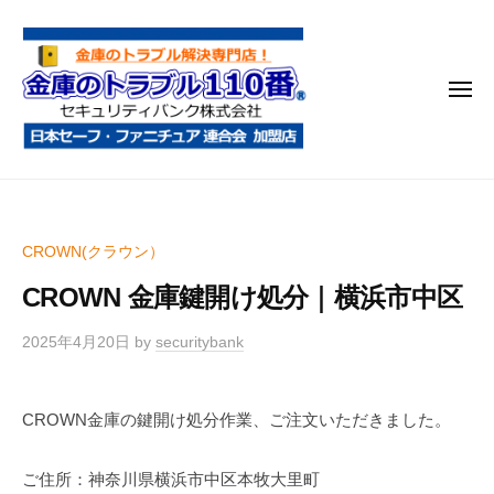
金
コ
庫
ン
の
テ
ト
メ
ン
ラ
ニ
ブ
ツ
ュ
ー
ル
へ
金
金
1
ス
庫
庫
1
キ
鍵
の
0
ッ
CROWN(クラウン）
開
番
ト
プ
け
CROWN 金庫鍵開け処分｜横浜市中区
ラ
・
ブ
処
2025年4月20日
by
securitybank
ル
分
1
・
CROWN金庫の鍵開け処分作業、ご注文いただきました。
1
移
0
動
ご住所：神奈川県横浜市中区本牧大里町
・
番