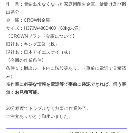
作 業：開錠出来なくなった家庭用耐火金庫、鍵開け及び搬
修
理
出処分
等
金 庫：CROWN金庫
の
サイズ：H370W480D400（60kg未満）
専
【CROWNブランド金庫について】
門
旧社名：キング工業（株）
店
現社名：日本アイエスケイ（株）
【今回の作業条件】
条件１：搬出ルート内に階段等あり。（事前に電話で見積済
み）
※作業に必要な情報を電話等で事前に確認できれば、伺う事
無くお見積可能。
30分程度でトラブルなく無事に作業終了。
ご注文ありがとう御座いました。