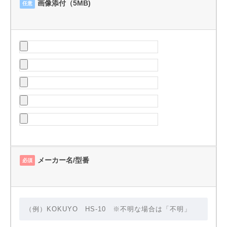
画像添付（5MB)
任意
メーカー名/型番
必須