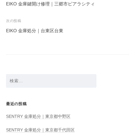
稿
EIKO 金庫鍵開け修理｜三郷市ピアラシティ
ナ
ビ
次の投稿
ゲ
EIKO 金庫処分｜台東区台東
ー
シ
ョ
ン
検
索:
最近の投稿
SENTRY 金庫処分｜東京都中野区
SENTRY 金庫処分｜東京都千代田区