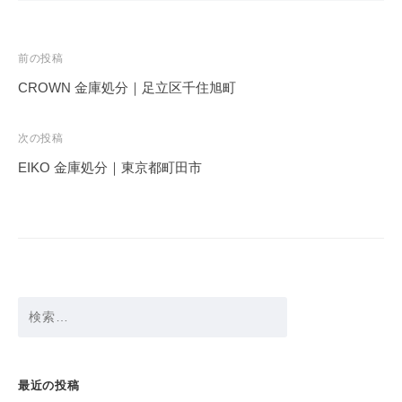
投
前の投稿
稿
CROWN 金庫処分｜足立区千住旭町
ナ
ビ
次の投稿
ゲ
EIKO 金庫処分｜東京都町田市
ー
シ
ョ
ン
検
索:
最近の投稿