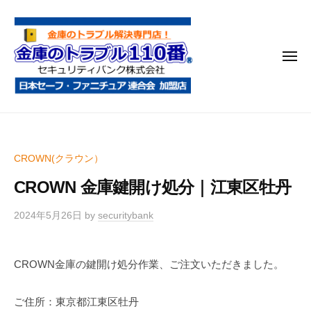
金
コ
庫
ン
の
テ
ト
メ
ン
ラ
ニ
ブ
ツ
ュ
ー
ル
へ
金
金
1
ス
庫
庫
1
キ
鍵
の
0
ッ
CROWN(クラウン）
開
番
ト
プ
け
CROWN 金庫鍵開け処分｜江東区牡丹
ラ
・
ブ
処
2024年5月26日
by
securitybank
ル
分
1
・
CROWN金庫の鍵開け処分作業、ご注文いただきました。
1
移
0
動
ご住所：東京都江東区牡丹
・
番