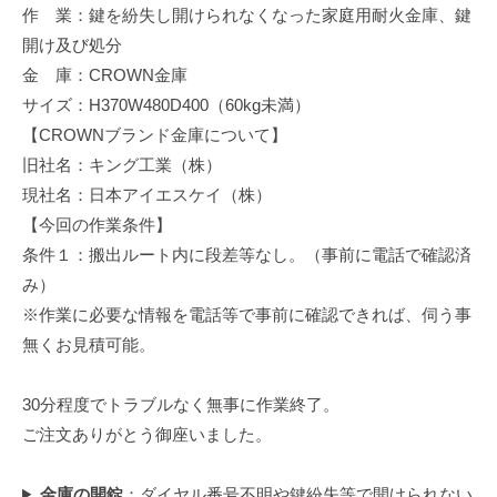
作 業：鍵を紛失し開けられなくなった家庭用耐火金庫、鍵
修
理
開け及び処分
等
金 庫：CROWN金庫
の
サイズ：H370W480D400（60kg未満）
専
【CROWNブランド金庫について】
門
旧社名：キング工業（株）
店
現社名：日本アイエスケイ（株）
【今回の作業条件】
条件１：搬出ルート内に段差等なし。（事前に電話で確認済
み）
※作業に必要な情報を電話等で事前に確認できれば、伺う事
無くお見積可能。
30分程度でトラブルなく無事に作業終了。
ご注文ありがとう御座いました。
金庫の開錠
：ダイヤル番号不明や鍵紛失等で開けられない