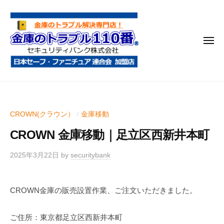
金
コ
庫
ン
の
テ
ト
メ
ン
ラ
ニ
ブ
ツ
ュ
ー
ル
へ
金
金
1
ス
庫
庫
1
キ
鍵
の
0
ッ
CROWN(クラウン）
金庫移動
/
開
番
ト
プ
け
CROWN 金庫移動｜足立区西新井本町
ラ
・
ブ
処
2025年3月22日
by
securitybank
ル
分
1
・
CROWN金庫の販売設置作業、ご注文いただきました。
1
移
0
動
ご住所：東京都足立区西新井本町
・
番