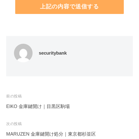
securitybank
投
前の投稿
稿
EIKO 金庫鍵開け｜目黒区駒場
ナ
ビ
次の投稿
ゲ
MARUZEN 金庫鍵開け処分｜東京都杉並区