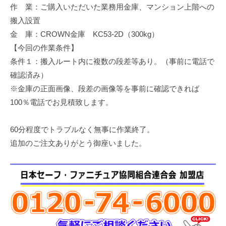
作 業：ご購入いただいた業務用金庫、マンション上階への
修
理
搬入設置
等
金 庫：CROWN金庫 KC53-2D（300kg）
の
【今回の作業条件】
専
条件１：搬入ルート内に複数の段差等あり。（事前に電話で
門
確認済み）
店
※金庫の正面画像、段差の画像等を事前に確認できれば
100％電話でお見積致します。
60分程度でトラブルなく無事に作業終了。
追加のご注文ありがとう御座いました。