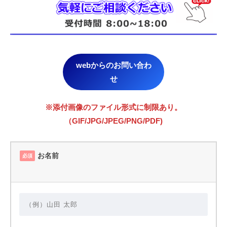
webからのお問い合わ
せ
※添付画像のファイル形式に制限あり。
（GIF/JPG/JPEG/PNG/PDF)
お名前
必須