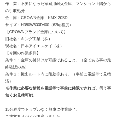
作 業：不要になった家庭用耐火金庫、マンション上階から
修
理
の引取処分
等
金 庫：CROWN金庫 KMX-20SD
の
サイズ：H380W500D400（62kg程度）
専
【CROWNブランド金庫について】
門
旧社名：キング工業（株）
店
現社名：日本アイエスケイ（株）
【今回の作業条件】
条件１：金庫の鍵開けが可能であること。（空である事の最
終確認の為）
条件２：搬出ルート内に段差等あり。（事前に電話等で見積
済）
※作業に必要な情報を電話等で事前に確認できれば、伺う事
無くお見積可能。
15分程度でトラブルなく無事に作業終了。
ご注文ありがとう御座いました。