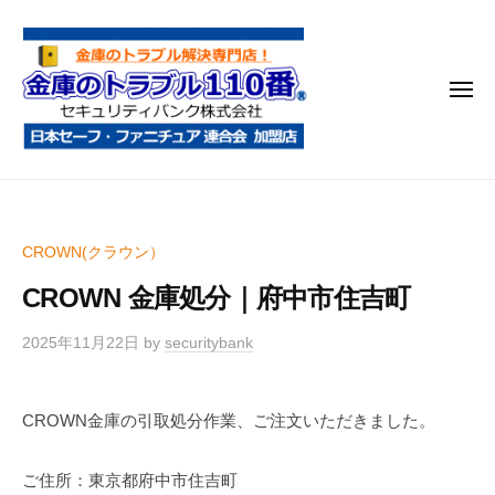
金
コ
庫
ン
の
テ
ト
メ
ン
ラ
ニ
ブ
ツ
ュ
ー
ル
へ
金
金
1
ス
庫
庫
1
キ
鍵
の
0
ッ
CROWN(クラウン）
開
番
ト
プ
け
CROWN 金庫処分｜府中市住吉町
ラ
・
ブ
処
2025年11月22日
by
securitybank
ル
分
1
・
CROWN金庫の引取処分作業、ご注文いただきました。
1
移
0
動
ご住所：東京都府中市住吉町
・
番