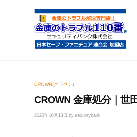
コ
庫
ン
の
テ
ト
ン
ラ
ツ
ブ
へ
ル
金
金
1
ス
庫
庫
1
キ
鍵
の
0
ッ
開
ト
CROWN(クラウン）
番
プ
け
ラ
CROWN 金庫処分｜世
・
ブ
処
ル
2025年10月13日
by
securitybank
分
1
・
1
移