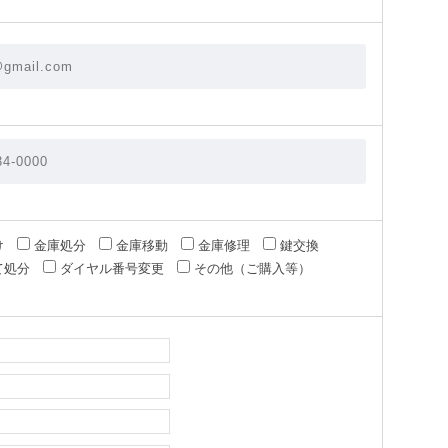
け
金庫処分
金庫移動
金庫修理
鍵交換
て処分
ダイヤル番号変更
その他（ご購入等）