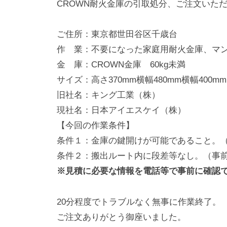
CROWN耐火金庫の引取処分、ご注文いた
動
0
・
番
ご住所：東京都世田谷区千歳台
修
作 業：不要になった家庭用耐火金庫、マ
理
金 庫：CROWN金庫 60kg未満
等
サイズ：高さ370mm横幅480mm横幅400mm
の
旧社名：キング工業（株）
専
現社名：日本アイエスケイ（株）
門
【今回の作業条件】
店
条件１：金庫の鍵開けが可能であること。
条件２：搬出ルート内に段差等なし。（事
※見積に必要な情報を電話等で事前に確認
20分程度でトラブルなく無事に作業終了。
ご注文ありがとう御座いました。