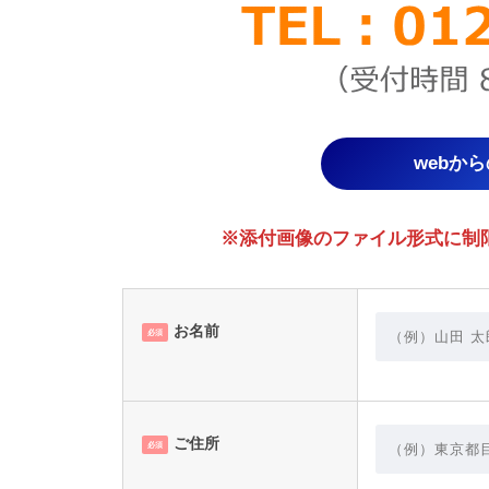
webか
※添付画像のファイル形式に制限があり
お名前
必須
ご住所
必須