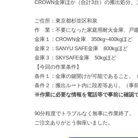
CROWN金庫ほか（合計3台）の搬出処分
動
0
・
番
ご住所：東京都杉並区和泉
修
作 業：不要になった家庭用耐火金庫、戸建
理
金庫１：CROWN金庫 350kg~400kgほど
等
金庫２：SANYU SAFE金庫 600kgほど
の
金庫３：SKYSAFE金庫 50kgほど
専
【今回の作業条件】
門
条件１：金庫の鍵開けが可能であること。
店
条件２：搬出ルート内に段差等あり。（事
※作業に必要な情報を電話等で事前に確認
90分程度でトラブルなく無事に作業終了。
ご注文ありがとう御座いました。