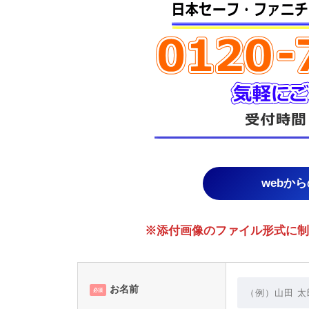
webか
※添付画像のファイル形式に制限あり。
お名前
必須