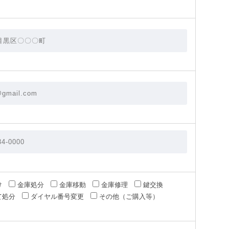
け
金庫処分
金庫移動
金庫修理
鍵交換
て処分
ダイヤル番号変更
その他（ご購入等）