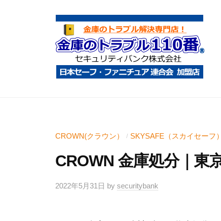
コ
庫
ン
の
テ
ト
ン
ラ
ツ
ブ
へ
ル
金
金
1
ス
庫
庫
1
キ
鍵
の
0
ッ
開
ト
CROWN(クラウン）
番
SKYSAFE（スカイセーフ
/
プ
け
ラ
CROWN 金庫処分｜東
・
ブ
処
ル
2022年5月31日
by
securitybank
分
1
・
1
移