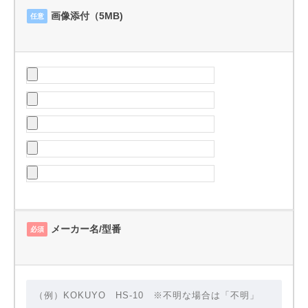
画像添付（5MB)
任意
メーカー名/型番
必須