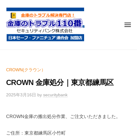
金
コ
庫
ン
の
テ
ト
メ
ン
ラ
ニ
ブ
ツ
ュ
ー
ル
へ
金
金
1
ス
庫
庫
1
キ
鍵
の
0
ッ
CROWN(クラウン）
開
番
ト
プ
け
CROWN 金庫処分｜東京都練馬区
ラ
・
ブ
処
2025年3月16日
by
securitybank
ル
分
1
・
CROWN金庫の搬出処分作業、ご注文いただきました。
1
移
0
動
ご住所：東京都練馬区小竹町
・
番