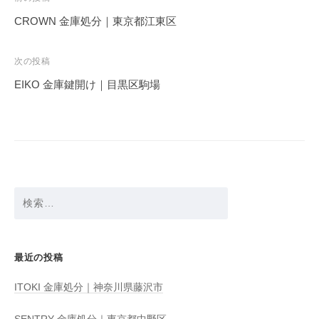
稿
CROWN 金庫処分｜東京都江東区
ナ
ビ
次の投稿
ゲ
EIKO 金庫鍵開け｜目黒区駒場
ー
シ
ョ
ン
検
索:
最近の投稿
ITOKI 金庫処分｜神奈川県藤沢市