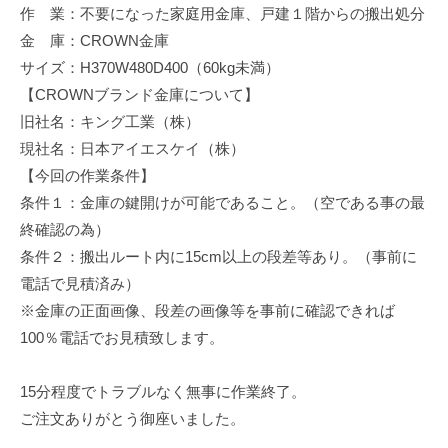
作 業：不要になった家庭用金庫、戸建１階からの搬出処分
修
理
金 庫：CROWN金庫
等
サイズ：H370W480D400（60kg未満）
の
【CROWNブランド金庫について】
専
旧社名：キング工業（株）
門
現社名：日本アイエスケイ（株）
店
【今回の作業条件】
条件１：金庫の鍵開けが可能であること。（空である事の最
終確認の為）
条件２：搬出ルート内に15cm以上の段差等あり。（事前に
電話で見積済み）
※金庫の正面画像、段差の画像等を事前に確認できれば
100％電話でお見積致します。
15分程度でトラブルなく無事に作業終了。
ご注文ありがとう御座いました。