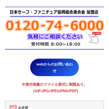
webからのお問い合わ
せ
※添付画像のファイル形式に制限あり。
（GIF/JPG/JPEG/PNG/PDF)
お名前
必須