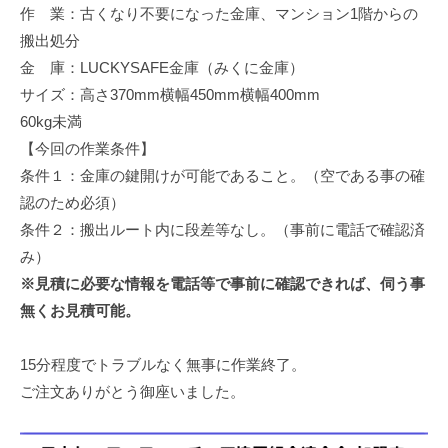
作 業：古くなり不要になった金庫、マンション1階からの
修
理
搬出処分
等
金 庫：LUCKYSAFE金庫（みくに金庫）
の
サイズ：高さ370mm横幅450mm横幅400mm
専
60kg未満
門
【今回の作業条件】
店
条件１：金庫の鍵開けが可能であること。（空である事の確
認のため必須）
条件２：搬出ルート内に段差等なし。（事前に電話で確認済
み）
※見積に必要な情報を電話等で事前に確認できれば、伺う事
無くお見積可能。
15分程度でトラブルなく無事に作業終了。
ご注文ありがとう御座いました。