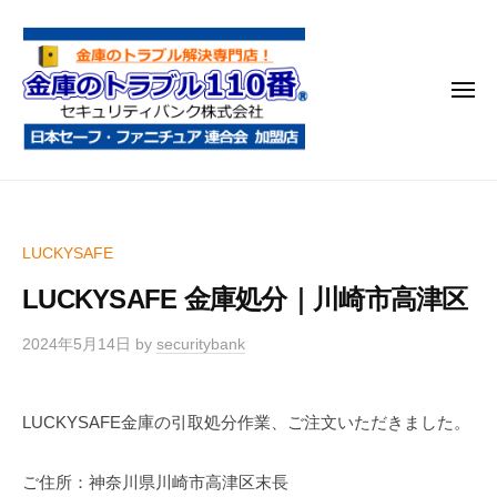
金
コ
庫
ン
の
テ
ト
メ
ン
ラ
ニ
ブ
ツ
ュ
ー
ル
へ
金
金
1
ス
庫
庫
1
キ
鍵
の
0
ッ
LUCKYSAFE
開
番
ト
プ
け
LUCKYSAFE 金庫処分｜川崎市高津区
ラ
・
ブ
処
2024年5月14日
by
securitybank
ル
分
1
・
LUCKYSAFE金庫の引取処分作業、ご注文いただきました。
1
移
0
動
ご住所：神奈川県川崎市高津区末長
・
番