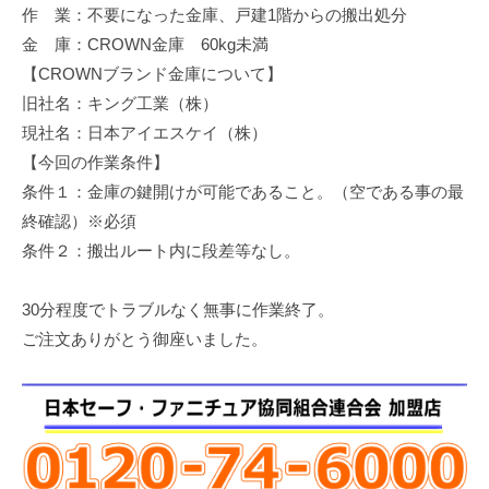
作 業：不要になった金庫、戸建1階からの搬出処分
修
理
金 庫：CROWN金庫 60kg未満
等
【CROWNブランド金庫について】
の
旧社名：キング工業（株）
専
現社名：日本アイエスケイ（株）
門
【今回の作業条件】
店
条件１：金庫の鍵開けが可能であること。（空である事の最
終確認）※必須
条件２：搬出ルート内に段差等なし。
30分程度でトラブルなく無事に作業終了。
ご注文ありがとう御座いました。