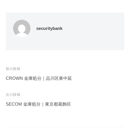
securitybank
投
前の投稿
稿
CROWN 金庫処分｜品川区東中延
ナ
ビ
次の投稿
ゲ
SECOM 金庫処分｜東京都葛飾区
ー
シ
ョ