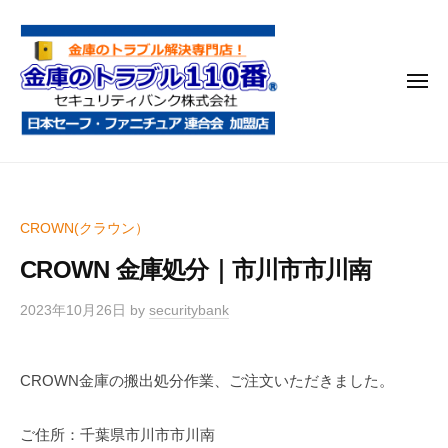
金
コ
庫
ン
の
テ
ト
メ
ン
ラ
ニ
ブ
ツ
ュ
ー
ル
へ
金
金
1
ス
庫
庫
1
キ
鍵
の
0
ッ
CROWN(クラウン）
開
番
ト
プ
け
CROWN 金庫処分｜市川市市川南
ラ
・
ブ
処
2023年10月26日
by
securitybank
ル
分
1
・
CROWN金庫の搬出処分作業、ご注文いただきました。
1
移
0
動
ご住所：千葉県市川市市川南
・
番