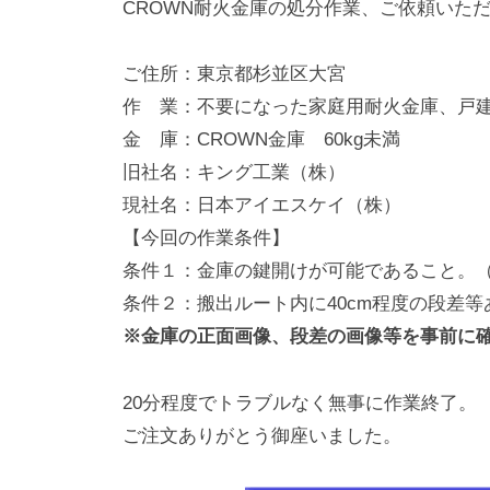
CROWN耐火金庫の処分作業、ご依頼いた
動
0
・
番
ご住所：東京都杉並区大宮
修
作 業：不要になった家庭用耐火金庫、戸建
理
金 庫：CROWN金庫 60kg未満
等
旧社名：キング工業（株）
の
現社名：日本アイエスケイ（株）
専
【今回の作業条件】
門
条件１：金庫の鍵開けが可能であること。
店
条件２：搬出ルート内に40cm程度の段差等
※金庫の正面画像、段差の画像等を事前に確
20分程度でトラブルなく無事に作業終了。
ご注文ありがとう御座いました。