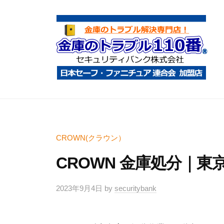
コ
庫
ン
の
テ
ト
ン
ラ
ツ
ブ
へ
ル
金
金
1
ス
庫
庫
1
キ
鍵
の
0
ッ
開
ト
CROWN(クラウン）
番
プ
け
ラ
CROWN 金庫処分｜東
・
ブ
処
ル
2023年9月4日
by
securitybank
分
1
・
1
移