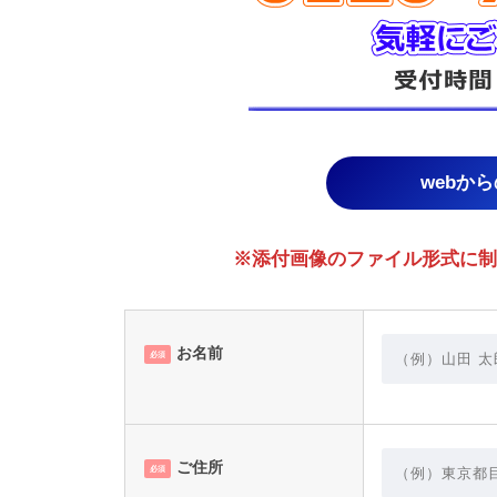
webか
※添付画像のファイル形式に制限あり。
お名前
必須
ご住所
必須