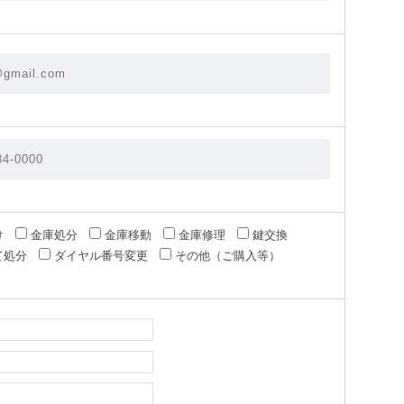
け
金庫処分
金庫移動
金庫修理
鍵交換
て処分
ダイヤル番号変更
その他（ご購入等）