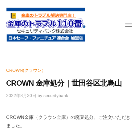
金
コ
庫
ン
の
テ
ト
メ
ン
ラ
ニ
ブ
ツ
ュ
ー
ル
へ
金
金
1
ス
庫
庫
1
キ
鍵
の
0
ッ
CROWN(クラウン）
開
番
ト
プ
け
CROWN 金庫処分｜世田谷区北烏山
ラ
・
ブ
処
2022年8月30日
by
securitybank
ル
分
1
・
CROWN金庫（クラウン金庫）の廃棄処分、ご注文いただき
1
移
ました。
0
動
・
番