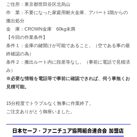
ご住所：東京都世田谷区北烏山
修
理
作 業：不要になった家庭用耐火金庫、アパート1階からの
等
搬出処分
の
金 庫：CROWN金庫 60kg未満
専
【今回の作業条件】
門
条件１：金庫の鍵開けが可能であること。（空である事の最
店
終確認の為）
条件２：搬出ルート内に段差等なし。（事前に電話で見積済
み）
※必要な情報を電話等で事前に確認できれば、伺う事無くお
見積可能。
15分程度でトラブルなく無事に作業終了。
ご注文ありがとう御座いました。