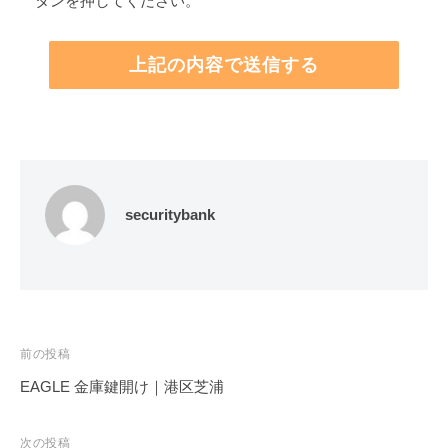
タンを押してください。
securitybank
投
前の投稿
稿
EAGLE 金庫鍵開け｜港区芝浦
ナ
ビ
次の投稿