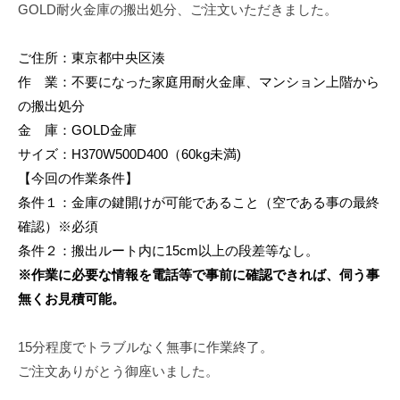
GOLD耐火金庫の搬出処分、ご注文いただきました。
修
理
等
ご住所：東京都中央区湊
の
作 業：不要になった家庭用耐火金庫、マンション上階から
専
の搬出処分
門
金 庫：GOLD金庫
店
サイズ：H370W500D400（60kg未満)
【今回の作業条件】
条件１：金庫の鍵開けが可能であること（空である事の最終
確認）※必須
条件２：搬出ルート内に15cm以上の段差等なし。
※作業に必要な情報を電話等で事前に確認できれば、伺う事
無くお見積可能。
15分程度でトラブルなく無事に作業終了。
ご注文ありがとう御座いました。