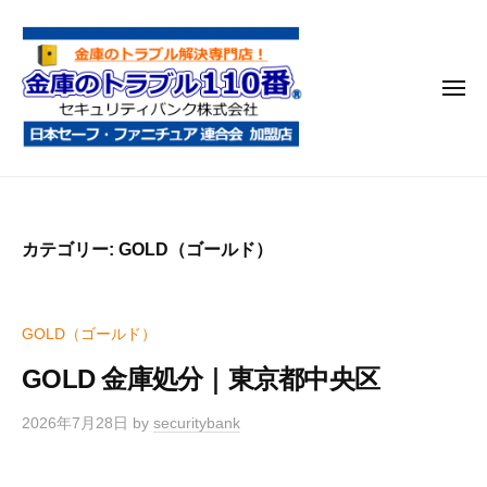
金
コ
庫
ン
の
テ
ト
メ
ン
ラ
ニ
ブ
ツ
ュ
ー
ル
へ
金
金
1
ス
庫
庫
1
キ
鍵
の
0
ッ
カテゴリー:
GOLD（ゴールド）
開
番
ト
プ
け
ラ
・
ブ
GOLD（ゴールド）
処
ル
分
GOLD 金庫処分｜東京都中央区
1
・
1
移
2026年7月28日
by
securitybank
0
動
・
番