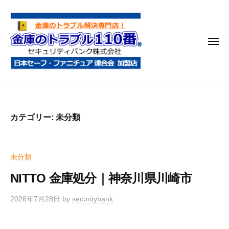
金
コ
庫
ン
の
テ
ト
メ
ン
ラ
ニ
ブ
ツ
ュ
ー
ル
へ
金
金
1
ス
庫
庫
1
キ
鍵
の
0
ッ
カテゴリー:
未分類
開
番
ト
プ
け
ラ
・
ブ
未分類
処
ル
分
NITTO 金庫処分｜神奈川県川崎市
1
・
1
移
2026年7月28日
by
securitybank
0
動
・
番