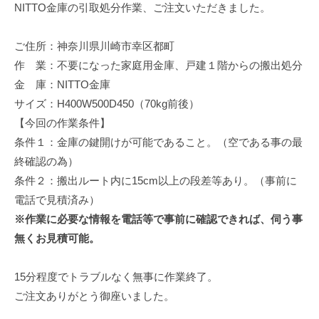
NITTO金庫の引取処分作業、ご注文いただきました。
修
理
等
ご住所：神奈川県川崎市幸区都町
の
作 業：不要になった家庭用金庫、戸建１階からの搬出処分
専
金 庫：NITTO金庫
門
サイズ：H400W500D450（70kg前後）
店
【今回の作業条件】
条件１：金庫の鍵開けが可能であること。（空である事の最
終確認の為）
条件２：搬出ルート内に15cm以上の段差等あり。（事前に
電話で見積済み）
※作業に必要な情報を電話等で事前に確認できれば、伺う事
無くお見積可能。
15分程度でトラブルなく無事に作業終了。
ご注文ありがとう御座いました。