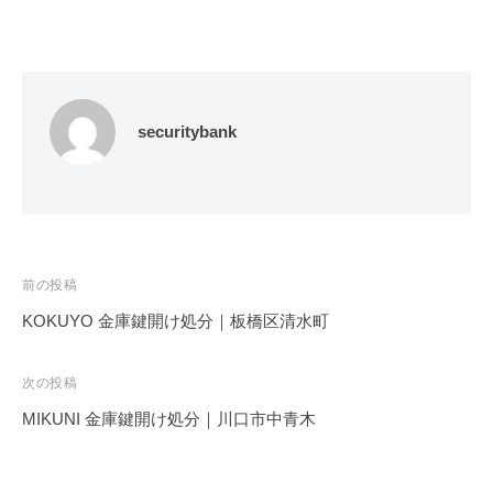
securitybank
投
前の投稿
稿
KOKUYO 金庫鍵開け処分｜板橋区清水町
ナ
ビ
次の投稿
ゲ
MIKUNI 金庫鍵開け処分｜川口市中青木
ー
シ