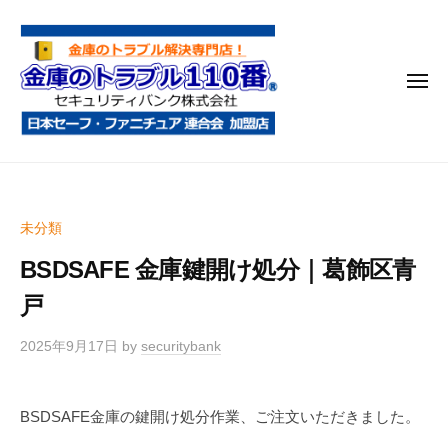
金
コ
庫
ン
の
テ
ト
メ
ン
ラ
ニ
ブ
ツ
ュ
ー
ル
へ
金
金
1
ス
庫
庫
1
キ
鍵
の
0
ッ
未分類
開
番
ト
プ
け
BSDSAFE 金庫鍵開け処分｜葛飾区青
ラ
・
ブ
戸
処
ル
分
2025年9月17日
by
securitybank
1
・
1
移
0
動
BSDSAFE金庫の鍵開け処分作業、ご注文いただきました。
・
番