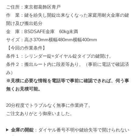
修
ご住所：東京都葛飾区青戸
理
作 業：鍵を紛失し開錠出来なくなった家庭用耐火金庫の鍵
等
開け及び搬出処分
の
金 庫：BSDSAFE金庫 60kg未満
専
サイズ：高さ370mm横幅480mm横幅400mm
門
【今回の作業条件】
店
条件１：シリンダー錠+ダイヤル錠タイプの鍵開け。
条件２：搬出ルート内に段差等あり。（事前に電話で確認済
み）
※見積に必要な情報を電話等で事前に確認できれば、伺う事
無くお見積可能。
20分程度でトラブルなく無事に作業終了。
ご注文ありがとう御座いました。
金庫の開錠
：ダイヤル番号不明や鍵紛失等で開けられない