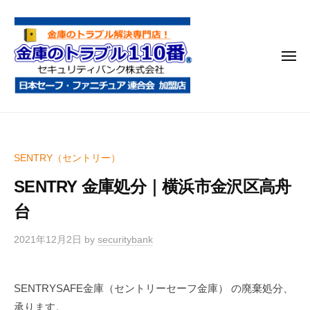
金
コ
庫
ン
の
テ
ト
メ
ン
ラ
ニ
ブ
ツ
ュ
ー
ル
へ
金
金
1
ス
庫
庫
1
キ
鍵
の
0
ッ
SENTRY（セントリー）
開
番
ト
プ
け
SENTRY 金庫処分｜横浜市金沢区高舟
ラ
・
ブ
台
処
ル
分
2021年12月2日
by
securitybank
1
・
1
移
0
動
SENTRYSAFE金庫（セントリーセーフ金庫） の廃棄処分、
・
番
承ります。