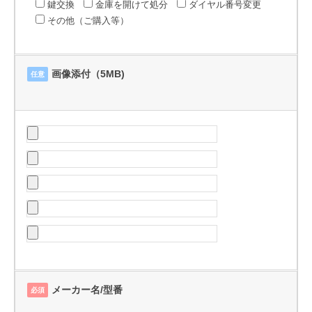
鍵交換
金庫を開けて処分
ダイヤル番号変更
その他（ご購入等）
画像添付（5MB)
任意
メーカー名/型番
必須