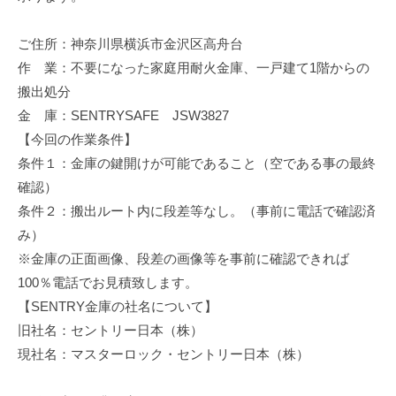
修
理
ご住所：神奈川県横浜市金沢区高舟台
等
作 業：不要になった家庭用耐火金庫、一戸建て1階からの
の
搬出処分
専
金 庫：SENTRYSAFE JSW3827
門
【今回の作業条件】
店
条件１：金庫の鍵開けが可能であること（空である事の最終
確認）
条件２：搬出ルート内に段差等なし。（事前に電話で確認済
み）
※金庫の正面画像、段差の画像等を事前に確認できれば
100％電話でお見積致します。
【SENTRY金庫の社名について】
旧社名：セントリー日本（株）
現社名：マスターロック・セントリー日本（株）