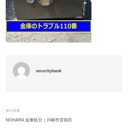
修
理
等
の
専
門
店
securitybank
投
前の投稿
稿
NOHARA 金庫処分｜川崎市宮前区
ナ