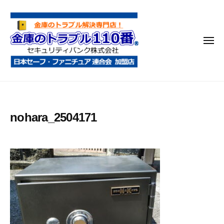
金
コ
庫
ン
の
テ
ト
メ
ン
ラ
ニ
ブ
ツ
ュ
ー
ル
へ
金
金
1
ス
庫
庫
1
キ
鍵
の
0
ッ
nohara_2504171
開
番
ト
プ
け
ラ
・
ブ
処
ル
分
1
・
1
移
0
動
・
番