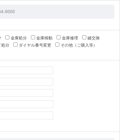
け
金庫処分
金庫移動
金庫修理
鍵交換
て処分
ダイヤル番号変更
その他（ご購入等）