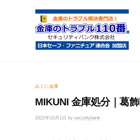
コ
庫
ン
の
テ
ト
ン
ラ
ツ
ブ
へ
ル
金
金
1
ス
庫
庫
1
キ
鍵
の
0
ッ
開
ト
みくに金庫
番
プ
け
ラ
MIKUNI 金庫処分｜葛
・
ブ
処
ル
2022年10月1日
by
securitybank
分
1
・
1
移