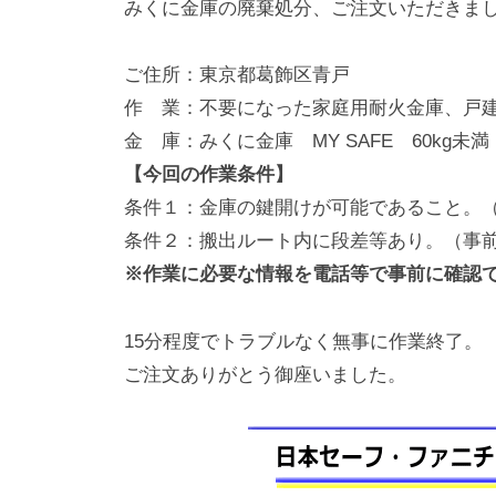
みくに金庫の廃棄処分、ご注文いただきま
動
0
・
番
ご住所：東京都葛飾区青戸
修
作 業：不要になった家庭用耐火金庫、戸建
理
金 庫：みくに金庫 MY SAFE 60kg未満
等
【今回の作業条件】
の
条件１：金庫の鍵開けが可能であること。
専
条件２：搬出ルート内に段差等あり。（事
門
※作業に必要な情報を電話等で事前に確認
店
15分程度でトラブルなく無事に作業終了。
ご注文ありがとう御座いました。