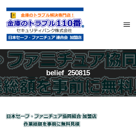
金
コ
庫
ン
の
テ
ト
メ
ン
ラ
ニ
ブ
ツ
ュ
ー
ル
へ
金
金
1
ス
庫
庫
1
キ
鍵
の
0
ッ
belief_250815
開
番
ト
プ
け
ラ
・
ブ
処
ル
分
1
・
1
belief_250815
移
0
動
2025
・
番