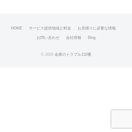
年
修
8
理
月
等
15
の
HOME
サービス提供地域と料金
お見積りに必要な情報
日
専
by
お問い合わせ
会社情報
Blog
門
securitybank
店
© 2026
金庫のトラブル110番