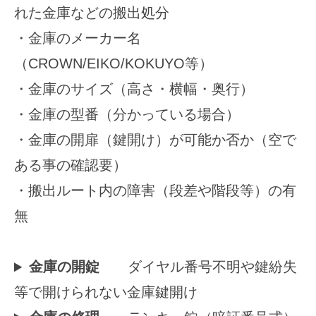
れた金庫などの搬出処分
2025
・金庫のメーカー名
年
10
（CROWN/EIKO/KOKUYO等）
月
・金庫のサイズ（高さ・横幅・奥行）
17
日
・金庫の型番（分かっている場合）
by
・金庫の開扉（鍵開け）が可能か否か（空で
securitybank
ある事の確認要）
・搬出ルート内の障害（段差や階段等）の有
無
金庫の開錠
ダイヤル番号不明や鍵紛失
等で開けられない金庫鍵開け