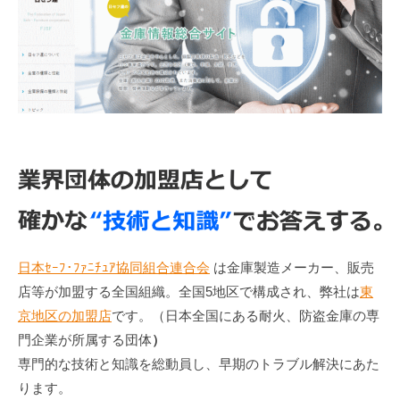
日本ｾｰﾌ･ﾌｧﾆﾁｭｱ協同組合連合会
は金庫製造メーカー、販売
店等が加盟する全国組織。全国5地区で構成され、弊社は
東
京地区の加盟店
です。（日本全国にある耐火、防盗金庫の専
門企業が所属する団体
）
専門的な技術と知識を総動員し、早期のトラブル解決にあた
ります。