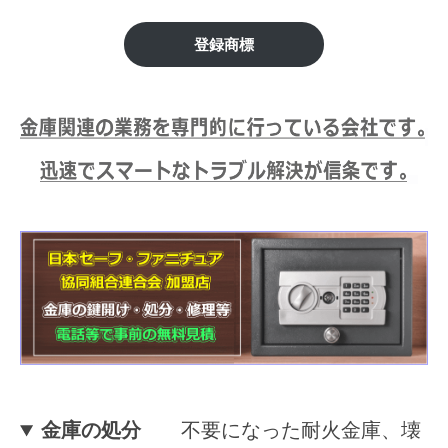
市】
修
理
金
登録商標
等
庫
の
専
の
門
鍵
店
開
け
処
分
等
に
対
金庫の処分
不要になった耐火金庫、壊
応