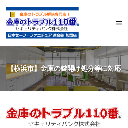
金
コ
庫
ン
の
テ
ト
メ
ン
ラ
ニ
ブ
ツ
ュ
ー
ル
へ
金
金
1
ス
庫
庫
1
キ
鍵
の
0
ッ
【横浜市】金庫の鍵開け処分等に対応
開
番
ト
プ
け
ラ
・
ブ
処
ル
分
1
・
1
【横
移
0
動
浜
・
番