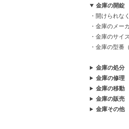
月
金庫の開錠
15
・開けられな
日
by
・金庫のメーカー
securitybank
・金庫のサイ
・金庫の型番
金庫の処分
金庫の修理
金庫の移動
金庫の販売
金庫その他