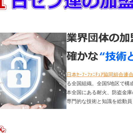
日本ｾｰﾌ･ﾌｧﾆﾁｭｱ協同組合連
る全国組織。全国5地区で構
本全国にある耐火、防盗金庫
専門的な技術と知識を総動員