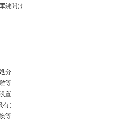
庫鍵開け
処分
難等
設置
扱有）
換等