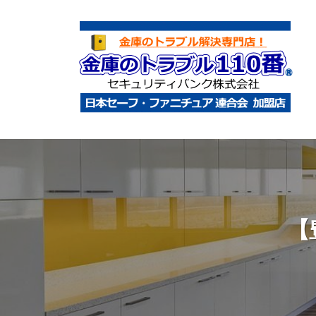
コ
庫
ン
の
テ
ト
ン
ラ
ツ
ブ
へ
ル
金
金
1
ス
庫
庫
1
キ
鍵
の
0
ッ
開
ト
番
プ
け
ラ
【
・
ブ
処
ル
分
1
・
1
移