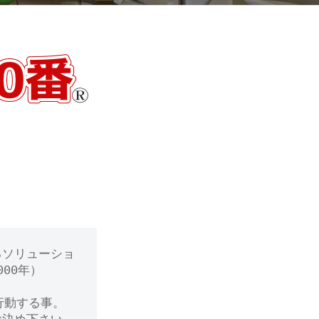
るソリューショ
00年）
行動する事。