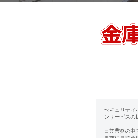
動
0
・
番
修
【豊
理
島
等
の
区】
専
門
金
店
庫
の
セキュリティ
鍵
ンサービスの提
開
日常業務の中