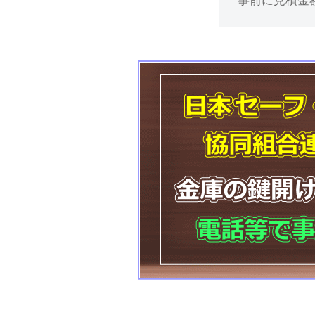
事前に見積金
け
処
分
等
に
対
応
2025
年
11