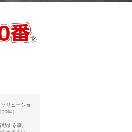
るソリューショ
00年）
行動する事。