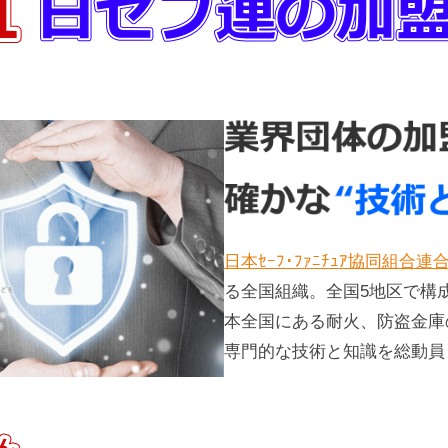
日本ｾｰﾌ･ﾌｧﾆﾁｭｱ協同組合連
る全国組織。全国5地区で構
本全国にある耐火、防盗金庫
専門的な技術と知識を総動員