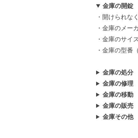
月
金庫の開錠
5
・開けられな
日
by
・金庫のメーカー
securitybank
・金庫のサイ
・金庫の型番
金庫の処分
金庫の修理
金庫の移動
金庫の販売
金庫その他