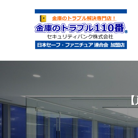
コ
庫
ン
の
テ
ト
ン
ラ
ツ
ブ
へ
ル
金
金
1
ス
庫
庫
1
キ
鍵
の
0
ッ
開
ト
番
プ
け
ラ
【
・
ブ
処
ル
分
1
・
1
移