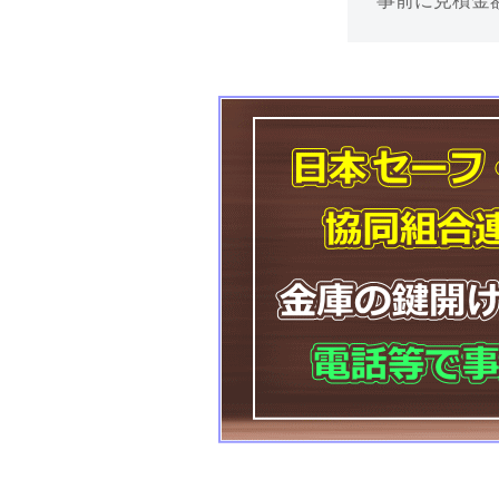
事前に見積金
け
処
分
等
に
対
応
2025
年
12