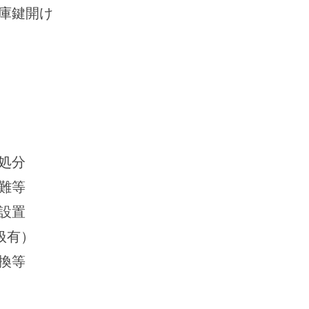
庫鍵開け
処分
難等
設置
扱有）
換等