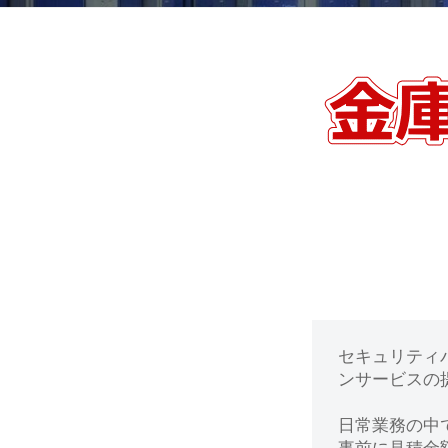
動
0
・
番
修
【戸
理
田
等
の
市】
専
門
金
店
庫
の
セキュリティ
鍵
ンサービスの提
開
日常業務の中