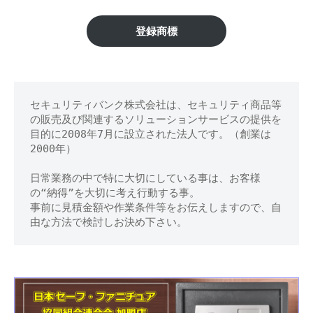
区】
修
理
金
登録商標
等
庫
の
専
の
門
セキュリティバンク株式会社は、セキュリティ商品等
鍵
店
の販売及び関連するソリューションサービスの提供を
開
目的に2008年7月に設立された法人です。（創業は
2000年）
け
日常業務の中で特に大切にしている事は、お客様
処
の“納得”を大切に考え行動する事。
事前に見積金額や作業条件等をお伝えしますので、自
分
由な方法で検討しお決め下さい。
等
に
対
応