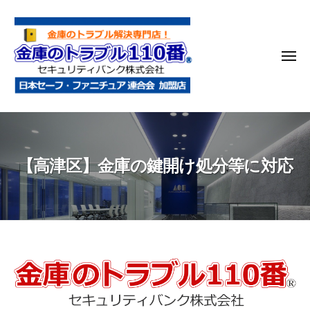
金
コ
庫
ン
の
テ
ト
メ
ン
ラ
ニ
ブ
ツ
ュ
ー
ル
へ
金
金
1
ス
庫
庫
1
キ
鍵
の
0
ッ
【高津区】金庫の鍵開け処分等に対応
開
番
ト
プ
け
ラ
・
ブ
処
ル
分
1
・
1
【高
移
0
動
津
・
番