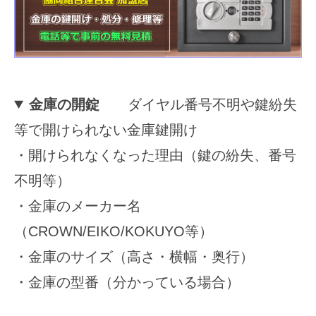
2025
年
11
月
15
金庫の開錠
ダイヤル番号不明や鍵紛失
日
等で開けられない金庫鍵開け
by
securitybank
・開けられなくなった理由（鍵の紛失、番号
不明等）
・金庫のメーカー名
（CROWN/EIKO/KOKUYO等）
・金庫のサイズ（高さ・横幅・奥行）
・金庫の型番（分かっている場合）