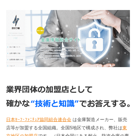
日本ｾｰﾌ･ﾌｧﾆﾁｭｱ協同組合連合会
は金庫製造メーカー、販売
店等が加盟する全国組織。全国5地区で構成され、弊社は
東
京地区の加盟店
です。（日本全国にある耐火、防盗金庫の専