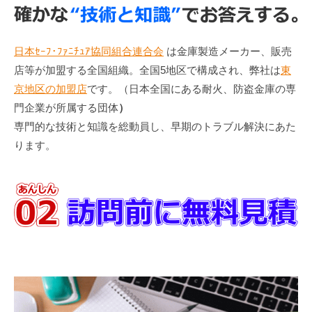
日本ｾｰﾌ･ﾌｧﾆﾁｭｱ協同組合連合会
は金庫製造メーカー、販売
店等が加盟する全国組織。全国5地区で構成され、弊社は
東
京地区の加盟店
です。（日本全国にある耐火、防盗金庫の専
門企業が所属する団体
）
専門的な技術と知識を総動員し、早期のトラブル解決にあた
ります。