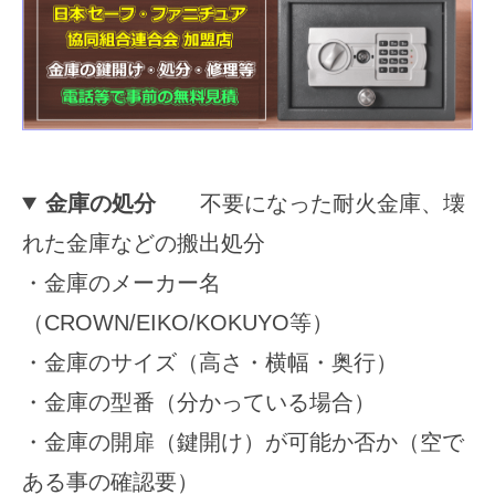
分
等
に
対
応
金庫の処分
不要になった耐火金庫、壊
れた金庫などの搬出処分
2025
年
・金庫のメーカー名
12
（CROWN/EIKO/KOKUYO等）
月
5
・金庫のサイズ（高さ・横幅・奥行）
日
・金庫の型番（分かっている場合）
by
securitybank
・金庫の開扉（鍵開け）が可能か否か（空で
ある事の確認要）