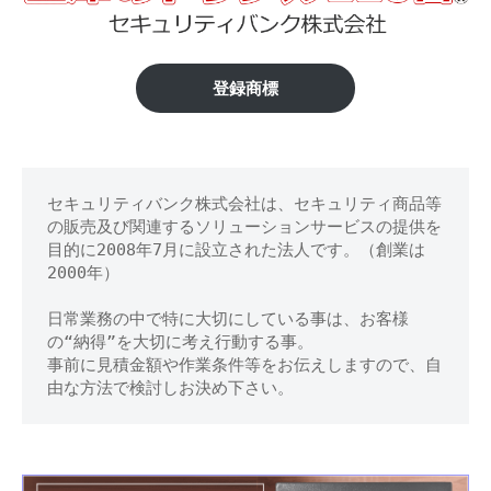
い
修
理
た
等
ま
登録商標
の
専
中
門
央
店
セキュリティバンク株式会社は、セキュリティ商品等
区】
の販売及び関連するソリューションサービスの提供を
金
目的に2008年7月に設立された法人です。（創業は
2000年）
庫
日常業務の中で特に大切にしている事は、お客様
の
の“納得”を大切に考え行動する事。
事前に見積金額や作業条件等をお伝えしますので、自
鍵
由な方法で検討しお決め下さい。
開
け
処