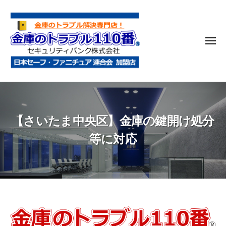
金
コ
庫
ン
の
テ
ト
メ
ン
ラ
ニ
ブ
ツ
ュ
ー
ル
へ
金
金
1
ス
庫
庫
1
キ
鍵
の
0
ッ
【さいたま中央区】金庫の鍵開け処分
開
番
ト
プ
け
ラ
等に対応
・
ブ
処
ル
分
1
・
1
移
0
動
【さ
・
番