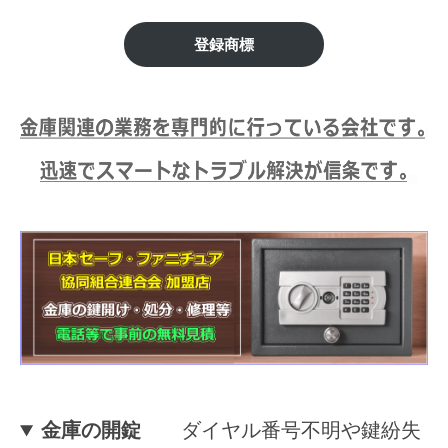
市】
修
理
金
登録商標
等
庫
の
専
の
門
鍵
店
開
け
処
分
等
に
対
金庫の開錠
ダイヤル番号不明や鍵紛失
応