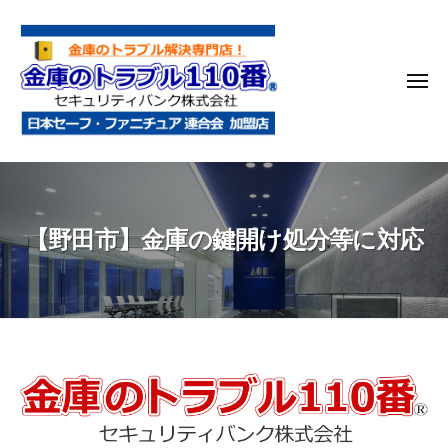
金
コ
庫
ン
の
テ
ト
メ
ン
ラ
ニ
ブ
ツ
ュ
ー
ル
へ
金
金
1
ス
庫
庫
1
キ
鍵
の
0
ッ
【野田市】金庫の鍵開け処分等に対応
開
番
ト
プ
け
ラ
・
ブ
処
ル
分
1
・
1
【野
移
0
動
田
・
番