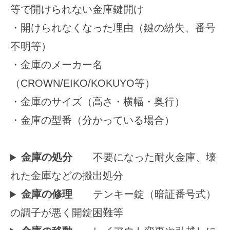
等で開けられない金庫鍵開け
2025
・開けられなくなった理由（鍵の紛失、番号
年
10
不明等）
月
・金庫のメーカー名
26
日
（CROWN/EIKO/KOKUYO等）
by
・金庫のサイズ（高さ・横幅・奥行）
securitybank
・金庫の型番（分かっている場合）
金庫の処分
不要になった耐火金庫、壊
れた金庫などの搬出処分
金庫の修理
テンキー錠（暗証番号式）
の調子が悪く開錠困難等