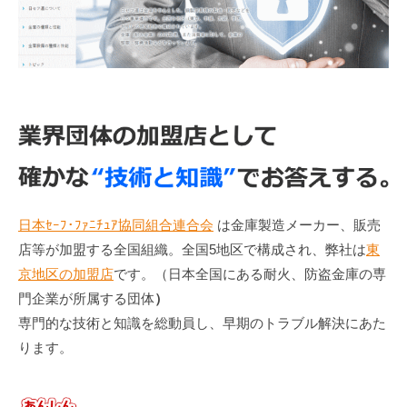
日本ｾｰﾌ･ﾌｧﾆﾁｭｱ協同組合連合会
は金庫製造メーカー、販売
店等が加盟する全国組織。全国5地区で構成され、弊社は
東
京地区の加盟店
です。（日本全国にある耐火、防盗金庫の専
門企業が所属する団体
）
専門的な技術と知識を総動員し、早期のトラブル解決にあた
ります。