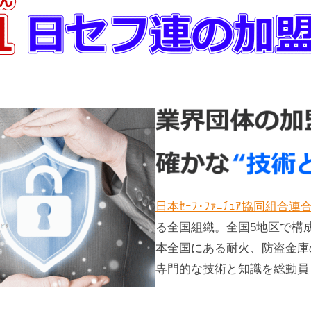
日本ｾｰﾌ･ﾌｧﾆﾁｭｱ協同組合連
る全国組織。全国5地区で構
本全国にある耐火、防盗金庫
専門的な技術と知識を総動員