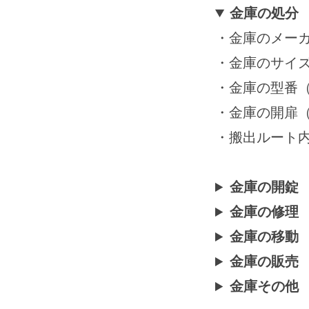
月
金庫の処分
15
・金庫のメーカー
日
by
・金庫のサイ
securitybank
・金庫の型番
・金庫の開扉
・搬出ルート
金庫の開錠
金庫の修理
金庫の移動
金庫の販売
金庫その他