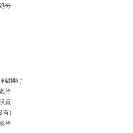
処分
庫鍵開け
難等
設置
扱有）
換等