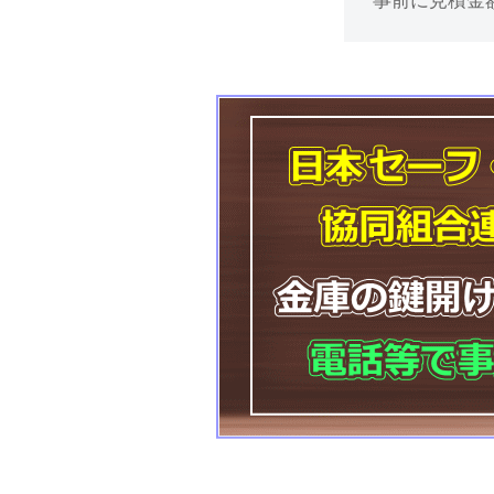
事前に見積金
け
処
分
等
に
対
応
2025
年
11