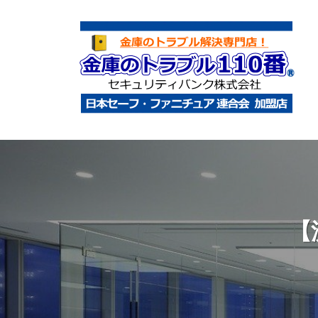
コ
庫
ン
の
テ
ト
ン
ラ
ツ
ブ
へ
ル
金
金
1
ス
庫
庫
1
キ
鍵
の
0
ッ
開
ト
番
プ
け
ラ
【
・
ブ
処
ル
分
1
・
1
移