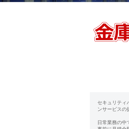
動
0
・
番
修
【流
理
山
等
の
市】
専
門
金
店
庫
の
セキュリティ
鍵
ンサービスの提
開
日常業務の中