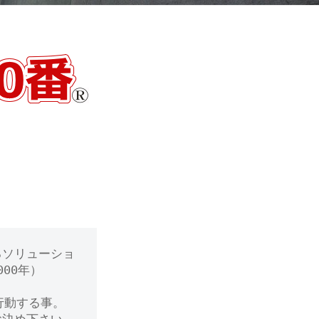
るソリューショ
00年）
行動する事。