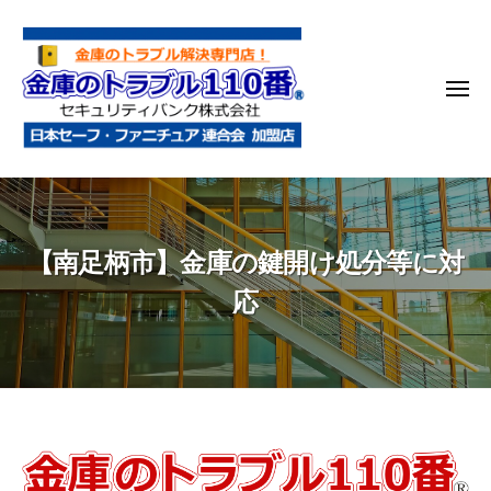
金
コ
庫
ン
の
テ
ト
メ
ン
ラ
ニ
ブ
ツ
ュ
ー
ル
へ
金
金
1
ス
庫
庫
1
キ
鍵
の
0
ッ
【南足柄市】金庫の鍵開け処分等に対
開
番
ト
プ
け
ラ
応
・
ブ
処
ル
分
1
・
1
移
0
動
【南
・
番