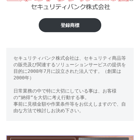
足
修
理
柄
等
市】
登録商標
の
専
金
門
庫
店
セキュリティバンク株式会社は、セキュリティ商品等
の
の販売及び関連するソリューションサービスの提供を
鍵
目的に2008年7月に設立された法人です。（創業は
2000年）
開
日常業務の中で特に大切にしている事は、お客様
け
の“納得”を大切に考え行動する事。
事前に見積金額や作業条件等をお伝えしますので、自
処
由な方法で検討しお決め下さい。
分
等
に