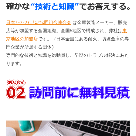
日本ｾｰﾌ･ﾌｧﾆﾁｭｱ協同組合連合会
は金庫製造メーカー、販売
店等が加盟する全国組織。全国5地区で構成され、弊社は
東
京地区の加盟店
です。（日本全国にある耐火、防盗金庫の専
門企業が所属する団体
）
専門的な技術と知識を総動員し、早期のトラブル解決にあた
ります。