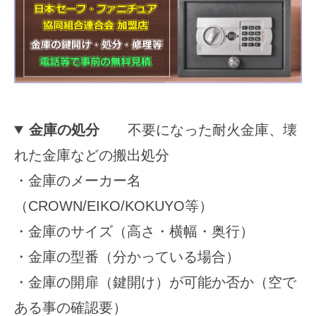
対
応
2025
年
11
金庫の処分
不要になった耐火金庫、壊
月
15
れた金庫などの搬出処分
日
・金庫のメーカー名
by
securitybank
（CROWN/EIKO/KOKUYO等）
・金庫のサイズ（高さ・横幅・奥行）
・金庫の型番（分かっている場合）
・金庫の開扉（鍵開け）が可能か否か（空で
ある事の確認要）