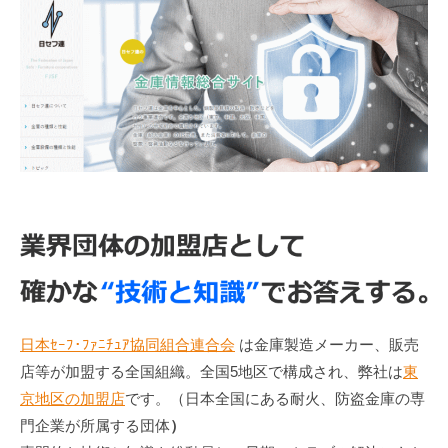
日本ｾｰﾌ･ﾌｧﾆﾁｭｱ協同組合連合会
は金庫製造メーカー、販売
店等が加盟する全国組織。全国5地区で構成され、弊社は
東
京地区の加盟店
です。（日本全国にある耐火、防盗金庫の専
門企業が所属する団体
）