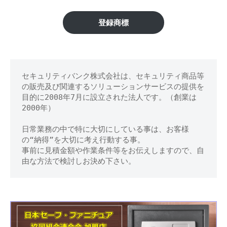
区】
修
理
金
登録商標
等
庫
の
専
の
門
セキュリティバンク株式会社は、セキュリティ商品等
鍵
店
の販売及び関連するソリューションサービスの提供を
開
目的に2008年7月に設立された法人です。（創業は
2000年）
け
日常業務の中で特に大切にしている事は、お客様
処
の“納得”を大切に考え行動する事。
事前に見積金額や作業条件等をお伝えしますので、自
分
由な方法で検討しお決め下さい。
等
に
対
応