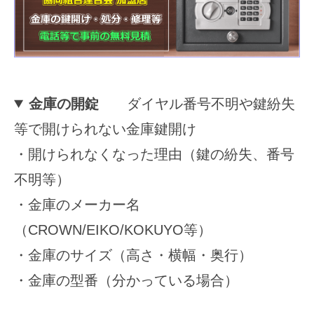
2025
年
11
月
15
金庫の開錠
ダイヤル番号不明や鍵紛失
日
等で開けられない金庫鍵開け
by
securitybank
・開けられなくなった理由（鍵の紛失、番号
不明等）
・金庫のメーカー名
（CROWN/EIKO/KOKUYO等）
・金庫のサイズ（高さ・横幅・奥行）
・金庫の型番（分かっている場合）