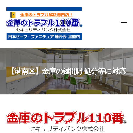
金
コ
庫
ン
の
テ
ト
メ
ン
ラ
ニ
ブ
ツ
ュ
ー
ル
へ
金
金
1
ス
庫
庫
1
キ
鍵
の
0
ッ
【港南区】金庫の鍵開け処分等に対応
開
番
ト
プ
け
ラ
・
ブ
処
ル
分
1
・
1
【港
移
0
動
南
・
番