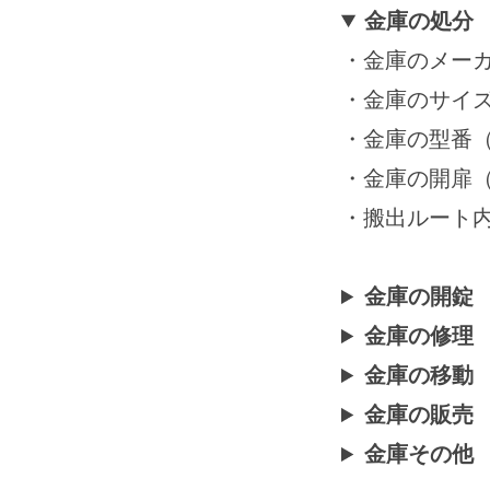
月
金庫の処分
27
・金庫のメーカー
日
by
・金庫のサイ
securitybank
・金庫の型番
・金庫の開扉
・搬出ルート
金庫の開錠
金庫の修理
金庫の移動
金庫の販売
金庫その他