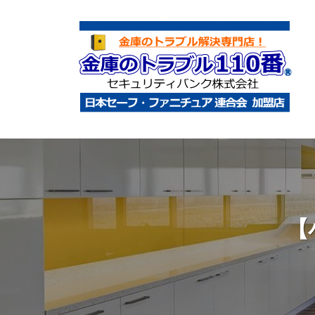
コ
庫
ン
の
テ
ト
ン
ラ
ツ
ブ
へ
ル
金
金
1
ス
庫
庫
1
キ
鍵
の
0
ッ
開
ト
番
プ
け
ラ
【
・
ブ
処
ル
分
1
・
1
移