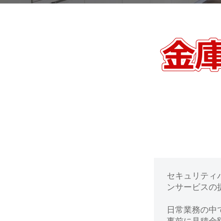
動
0
・
番
修
【小
理
平
等
の
市】
専
門
金
店
庫
の
セキュリティ
鍵
ンサービスの提
開
日常業務の中