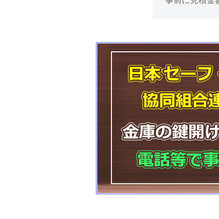
事前に見積金
け
処
分
等
に
対
応
2025
年
12