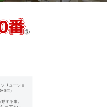
るソリューショ
00年）
行動する事。