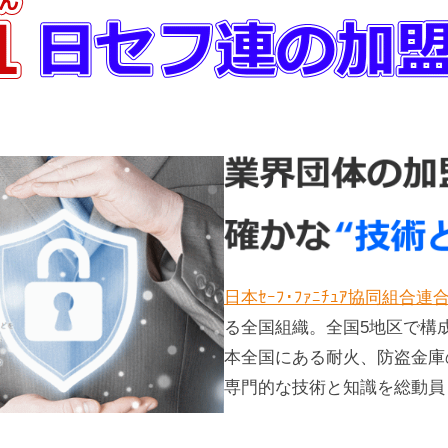
日本ｾｰﾌ･ﾌｧﾆﾁｭｱ協同組合連
る全国組織。全国5地区で構
本全国にある耐火、防盗金庫
専門的な技術と知識を総動員