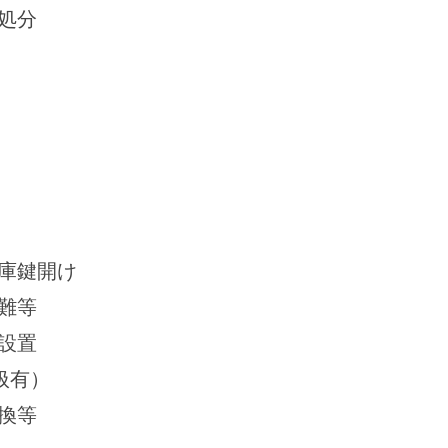
処分
庫鍵開け
難等
設置
扱有）
換等