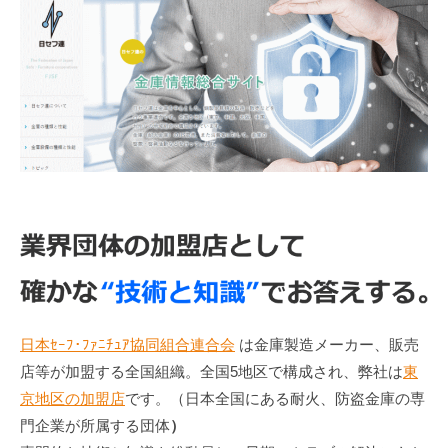
日本ｾｰﾌ･ﾌｧﾆﾁｭｱ協同組合連合会
は金庫製造メーカー、販売
店等が加盟する全国組織。全国5地区で構成され、弊社は
東
京地区の加盟店
です。（日本全国にある耐火、防盗金庫の専
門企業が所属する団体
）