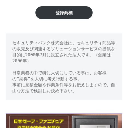
区】
修
理
金
登録商標
等
庫
の
専
の
門
セキュリティバンク株式会社は、セキュリティ商品等
鍵
店
の販売及び関連するソリューションサービスの提供を
開
目的に2008年7月に設立された法人です。（創業は
2000年）
け
日常業務の中で特に大切にしている事は、お客様
処
の“納得”を大切に考え行動する事。
事前に見積金額や作業条件等をお伝えしますので、自
分
由な方法で検討しお決め下さい。
等
に
対
応