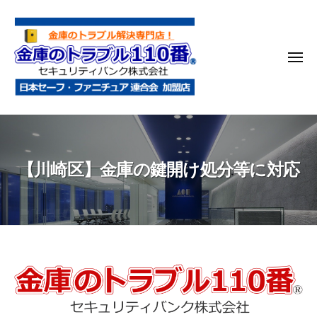
金
コ
庫
ン
の
テ
ト
メ
ン
ラ
ニ
ブ
ツ
ュ
ー
ル
へ
金
金
1
ス
庫
庫
1
キ
鍵
の
0
ッ
【川崎区】金庫の鍵開け処分等に対応
開
番
ト
プ
け
ラ
・
ブ
処
ル
分
1
・
1
【川
移
0
動
崎
・
番