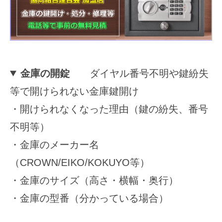
2025
年
11
月
15
金庫の開錠
ダイヤル番号不明や鍵紛失
日
等で開けられない金庫鍵開け
by
securitybank
・開けられなくなった理由（鍵の紛失、番号
不明等）
・金庫のメーカー名
（CROWN/EIKO/KOKUYO等）
・金庫のサイズ（高さ・横幅・奥行）
・金庫の型番（分かっている場合）