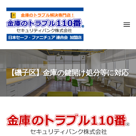
金
コ
庫
ン
の
テ
ト
メ
ン
ラ
ニ
ブ
ツ
ュ
ー
ル
へ
金
金
1
ス
庫
庫
1
キ
鍵
の
0
ッ
【磯子区】金庫の鍵開け処分等に対応
開
番
ト
プ
け
ラ
・
ブ
処
ル
分
1
・
1
【磯
移
0
動
子
・
番