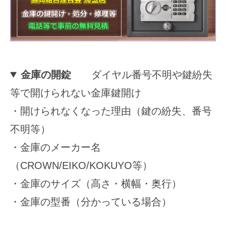
2025
年
11
月
15
金庫の開錠
ダイヤル番号不明や鍵紛失
日
等で開けられない金庫鍵開け
by
securitybank
・開けられなくなった理由（鍵の紛失、番号
不明等）
・金庫のメーカー名
（CROWN/EIKO/KOKUYO等）
・金庫のサイズ（高さ・横幅・奥行）
・金庫の型番（分かっている場合）