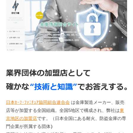
日本ｾｰﾌ･ﾌｧﾆﾁｭｱ協同組合連合会
は金庫製造メーカー、販売
店等が加盟する全国組織。全国5地区で構成され、弊社は
東
京地区の加盟店
です。（日本全国にある耐火、防盗金庫の専
門企業が所属する団体
）