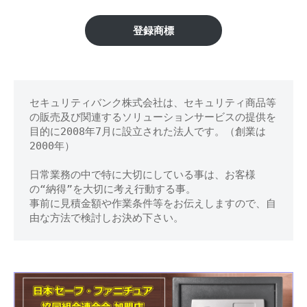
区】
修
理
金
登録商標
等
庫
の
専
の
門
セキュリティバンク株式会社は、セキュリティ商品等
鍵
店
の販売及び関連するソリューションサービスの提供を
開
目的に2008年7月に設立された法人です。（創業は
2000年）
け
日常業務の中で特に大切にしている事は、お客様
処
の“納得”を大切に考え行動する事。
事前に見積金額や作業条件等をお伝えしますので、自
分
由な方法で検討しお決め下さい。
等
に
対
応