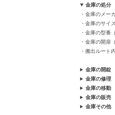
月
金庫の処分
15
・金庫のメーカー
日
by
・金庫のサイ
securitybank
・金庫の型番
・金庫の開扉
・搬出ルート
金庫の開錠
金庫の修理
金庫の移動
金庫の販売
金庫その他