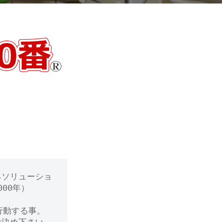
るソリューショ
00年）
行動する事。