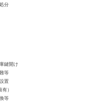
処分
庫鍵開け
難等
設置
扱有）
換等