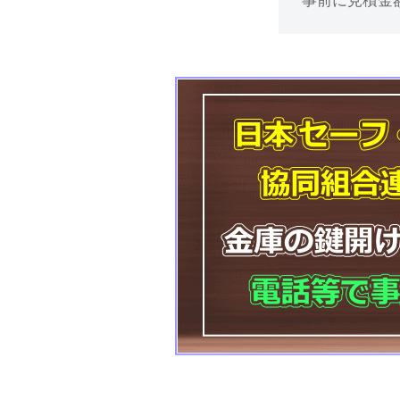
事前に見積金
け
処
分
等
に
対
応
2025
年
11