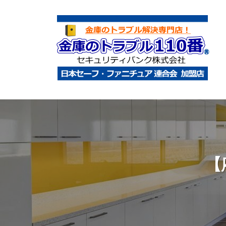
コ
庫
ン
の
テ
ト
ン
ラ
ツ
ブ
へ
ル
金
金
1
ス
庫
庫
1
キ
鍵
の
0
ッ
開
ト
番
プ
け
ラ
【
・
ブ
処
ル
分
1
・
1
移