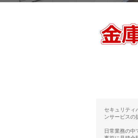
動
0
・
番
修
【府
理
中
等
の
市】
専
門
金
店
庫
の
セキュリティ
鍵
ンサービスの提
開
日常業務の中