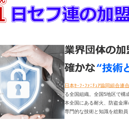
日本ｾｰﾌ･ﾌｧﾆﾁｭｱ協同組合連
る全国組織。全国5地区で構
本全国にある耐火、防盗金庫
専門的な技術と知識を総動員