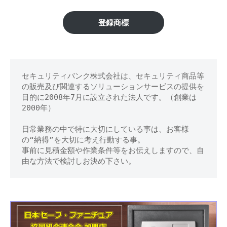
市】
修
理
金
登録商標
等
庫
の
専
の
門
セキュリティバンク株式会社は、セキュリティ商品等
鍵
店
の販売及び関連するソリューションサービスの提供を
開
目的に2008年7月に設立された法人です。（創業は
2000年）
け
日常業務の中で特に大切にしている事は、お客様
処
の“納得”を大切に考え行動する事。
事前に見積金額や作業条件等をお伝えしますので、自
分
由な方法で検討しお決め下さい。
等
に
対
応