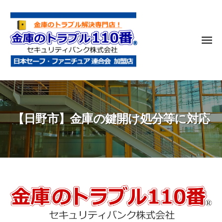
金
コ
庫
ン
の
テ
ト
メ
ン
ラ
ニ
ブ
ツ
ュ
ー
ル
へ
金
金
1
ス
庫
庫
1
キ
鍵
の
0
ッ
【日野市】金庫の鍵開け処分等に対応
開
番
ト
プ
け
ラ
・
ブ
処
ル
分
1
・
1
【日
移
0
動
野
・
番