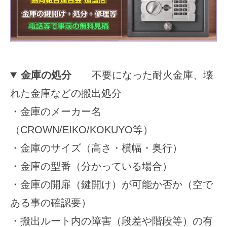
2025
年
11
月
15
金庫の処分
不要になった耐火金庫、壊
日
れた金庫などの搬出処分
by
securitybank
・金庫のメーカー名
（CROWN/EIKO/KOKUYO等）
・金庫のサイズ（高さ・横幅・奥行）
・金庫の型番（分かっている場合）
・金庫の開扉（鍵開け）が可能か否か（空で
ある事の確認要）
・搬出ルート内の障害（段差や階段等）の有