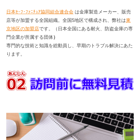
日本ｾｰﾌ･ﾌｧﾆﾁｭｱ協同組合連合会
は金庫製造メーカー、販売
店等が加盟する全国組織。全国5地区で構成され、弊社は
東
京地区の加盟店
です。（日本全国にある耐火、防盗金庫の専
門企業が所属する団体
）
専門的な技術と知識を総動員し、早期のトラブル解決にあた
ります。