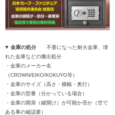
対
応
2025
年
11
金庫の処分
不要になった耐火金庫、壊
月
15
れた金庫などの搬出処分
日
・金庫のメーカー名
by
securitybank
（CROWN/EIKO/KOKUYO等）
・金庫のサイズ（高さ・横幅・奥行）
・金庫の型番（分かっている場合）
・金庫の開扉（鍵開け）が可能か否か（空で
ある事の確認要）