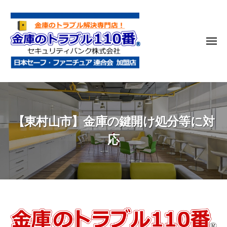
金
コ
庫
ン
の
テ
ト
メ
ン
ラ
ニ
ブ
ツ
ュ
ー
ル
へ
金
金
1
ス
庫
庫
1
キ
鍵
の
0
ッ
【東村山市】金庫の鍵開け処分等に対
開
番
ト
プ
け
ラ
応
・
ブ
処
ル
分
1
・
1
移
0
動
【東
・
番