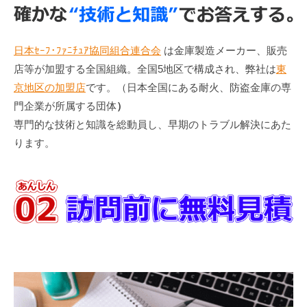
日本ｾｰﾌ･ﾌｧﾆﾁｭｱ協同組合連合会
は金庫製造メーカー、販売
店等が加盟する全国組織。全国5地区で構成され、弊社は
東
京地区の加盟店
です。（日本全国にある耐火、防盗金庫の専
門企業が所属する団体
）
専門的な技術と知識を総動員し、早期のトラブル解決にあた
ります。