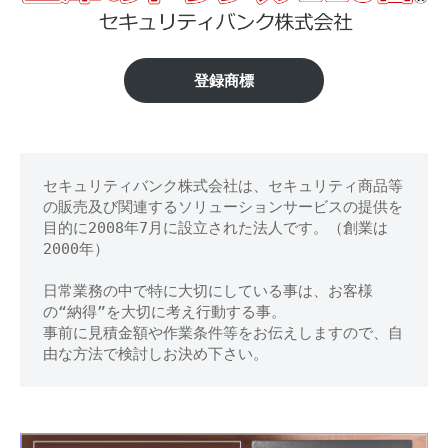
村
修
理
山
等
市】
登録商標
の
専
金
門
庫
店
セキュリティバンク株式会社は、セキュリティ商品等
の
の販売及び関連するソリューションサービスの提供を
鍵
目的に2008年7月に設立された法人です。（創業は
2000年）
開
日常業務の中で特に大切にしている事は、お客様
け
の“納得”を大切に考え行動する事。
事前に見積金額や作業条件等をお伝えしますので、自
処
由な方法で検討しお決め下さい。
分
等
に