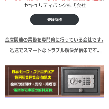
じ
修
理
み
等
野
登録商標
の
専
市】
門
金
店
庫
の
鍵
開
け
処
分
等