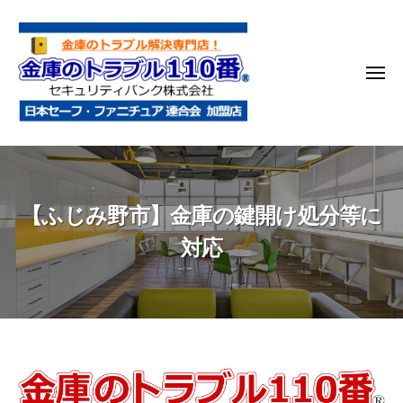
金
コ
庫
ン
の
テ
ト
メ
ン
ラ
ニ
ブ
ツ
ュ
ー
ル
へ
金
金
1
ス
庫
庫
1
キ
鍵
の
0
ッ
【ふじみ野市】金庫の鍵開け処分等に
開
番
ト
プ
け
ラ
対応
・
ブ
処
ル
分
1
・
1
移
0
動
【ふ
・
番