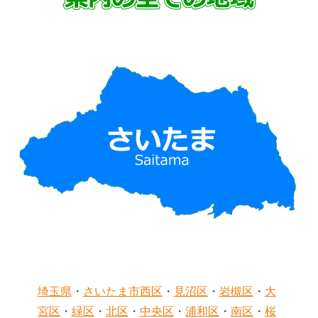
埼玉県
・
さいたま市
西区
・
見沼区
・
岩槻区
・
大
宮区
・
緑区
・
北区
・
中央区
・
浦和区
・
南区
・
桜