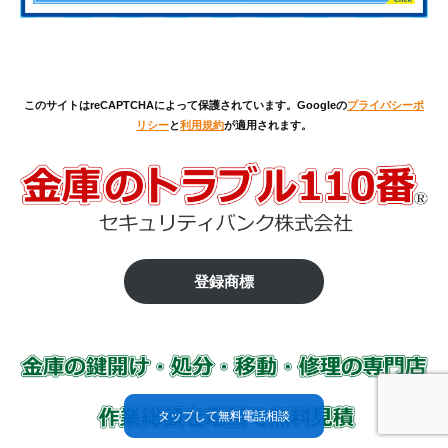
このサイトはreCAPTCHAによって保護されています。Googleの
プライバシーポ
リシー
と
利用規約
が適用されます。
登録商標
タップして無料電話相談
タップして無料電話相談