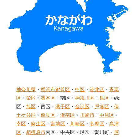
神奈川県
・
横浜市
都筑区
・
中区
・
港北区
・
青葉
区
・
栄区
・
瀬谷区
・南区・
神奈川区
・
泉区
・緑
区・
旭区
・西区・
磯子区
・
金沢区
・
戸塚区
・
保
土ケ谷区
・
鶴見区
・
港南区
・
川崎市
・
中原区
・
幸区
・
麻生区
・
宮前区
・
川崎区
・
多摩区
・
高津
区
・
相模原市
南区・中央区・緑区・愛川町・
厚