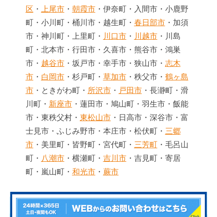
区
・
上尾市
・
朝霞市
・伊奈町・入間市・小鹿野
町・小川町・桶川市・越生町・
春日部市
・加須
市・神川町・上里町・
川口市
・
川越市
・川島
町・北本市・行田市・久喜市・熊谷市・鴻巣
市・
越谷市
・坂戸市・幸手市・狭山市・
志木
市
・
白岡市
・杉戸町・
草加市
・秩父市・
鶴ヶ島
市
・ときがわ町・
所沢市
・
戸田市
・長瀞町・滑
川町・
新座市
・蓮田市・鳩山町・羽生市・飯能
市・東秩父村・
東松山市
・日高市・深谷市・富
士見市・ふじみ野市・本庄市・松伏町・
三郷
市
・美里町・皆野町・宮代町・
三芳町
・毛呂山
町・
八潮市
・横瀬町・
吉川市
・吉見町・寄居
町・嵐山町・
和光市
・
蕨市