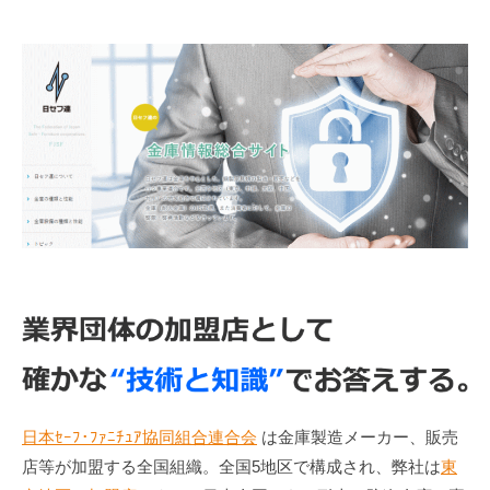
日本ｾｰﾌ･ﾌｧﾆﾁｭｱ協同組合連合会
は金庫製造メーカー、販売
店等が加盟する全国組織。全国5地区で構成され、弊社は
東