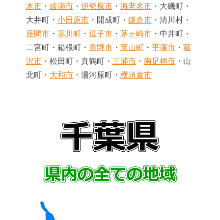
木市
・
綾瀬市
・
伊勢原市
・
海老名市
・大磯町・
大井町・
小田原市
・開成町・
鎌倉市
・清川村・
座間市
・
寒川町
・
逗子市
・
茅ヶ崎市
・中井町・
二宮町・箱根町・
秦野市
・
葉山町
・
平塚市
・
藤
沢市
・松田町・真鶴町・
三浦市
・
南足柄市
・山
北町・
大和市
・湯河原町・
横須賀市