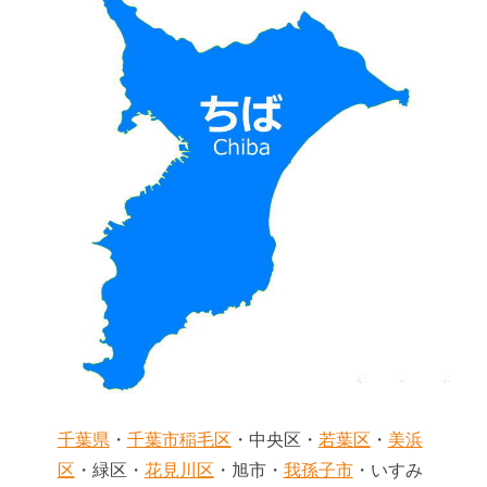
千葉県
・
千葉市
稲毛区
・中央区・
若葉区
・
美浜
区
・緑区・
花見川区
・旭市・
我孫子市
・いすみ