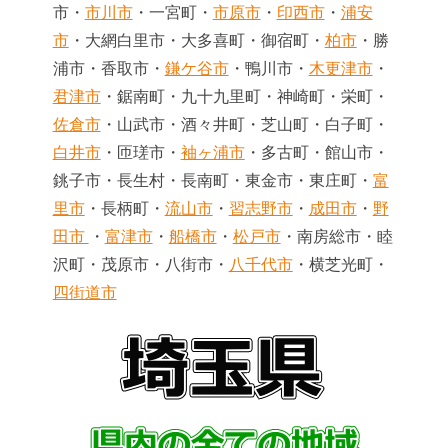
市・
市川市
・一宮町・
市原市
・
印西市
・
浦安
市
・大網白里市・大多喜町・御宿町・
柏市
・勝
浦市・香取市・
鎌ケ谷市
・鴨川市・
木更津市
・
君津市
・鋸南町・九十九里町・神崎町・栄町・
佐倉市
・山武市・酒々井町・芝山町・白子町・
白井市
・匝瑳市・
袖ヶ浦市
・多古町・館山市・
銚子市・長生村・長南町・東金市・東庄町・
富
里市
・長柄町・
流山市
・
習志野市
・
成田市
・
野
田市
・
富津市
・
船橋市
・
松戸市
・南房総市・睦
沢町・茂原市・八街市・
八千代市
・横芝光町・
四街道市