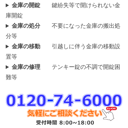
金庫の開錠
鍵紛失等で開けられない金
に
庫開錠
対
金庫の処分
不要になった金庫の搬出処
応
分等
2025
金庫の移動
引越しに伴う金庫の移動設
年
10
置等
月
金庫の修理
テンキー錠の不調で開錠困
17
日
難等
by
securitybank