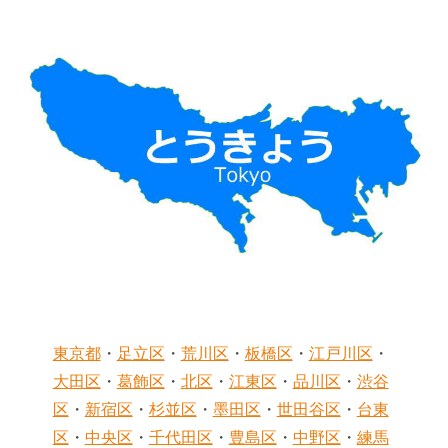
東京都
・
足立区
・
荒川区
・
板橋区
・
江戸川区
・
大田区
・
葛飾区
・
北区
・
江東区
・
品川区
・
渋谷
区
・
新宿区
・
杉並区
・
墨田区
・
世田谷区
・
台東
区
・
中央区
・
千代田区
・
豊島区
・
中野区
・
練馬