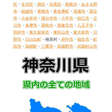
区
・
文京区
・
港区
・
目黒区
・
昭島市
・
あきる野
市
・
稲城市
・
青梅市
・
奥多摩町
・
清瀬市
・
国立
市
・
小金井市
・
国分寺市
・
小平市
・
狛江市
・
立
川市
・
多摩市
・
調布市
・
西東京市
・
八王子市
・
羽村市
・
東久留米市
・
東村山市
・
東大和市
・
日
野市
・
日の出町
・檜原村・
府中市
・
福生市
・
町
田市
・
瑞穂町
・
三鷹市
・
武蔵野市
・
武蔵村山市