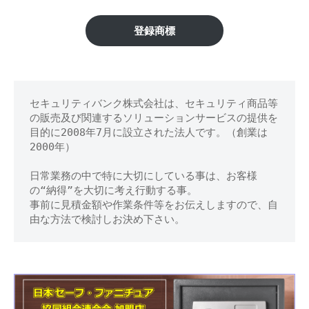
市】
修
理
金
登録商標
等
庫
の
専
の
門
セキュリティバンク株式会社は、セキュリティ商品等
鍵
店
の販売及び関連するソリューションサービスの提供を
開
目的に2008年7月に設立された法人です。（創業は
2000年）
け
日常業務の中で特に大切にしている事は、お客様
処
の“納得”を大切に考え行動する事。
事前に見積金額や作業条件等をお伝えしますので、自
分
由な方法で検討しお決め下さい。
等
に
対
応