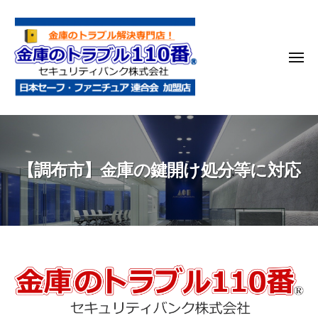
金
コ
庫
ン
の
テ
ト
メ
ン
ラ
ニ
ブ
ツ
ュ
ー
ル
へ
金
金
1
ス
庫
庫
1
キ
鍵
の
0
ッ
【調布市】金庫の鍵開け処分等に対応
開
番
ト
プ
け
ラ
・
ブ
処
ル
分
1
・
1
【調
移
0
動
布
・
番