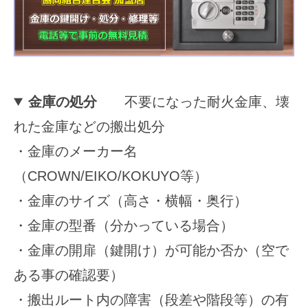
2025
年
11
月
15
金庫の処分
不要になった耐火金庫、壊
日
れた金庫などの搬出処分
by
securitybank
・金庫のメーカー名
（CROWN/EIKO/KOKUYO等）
・金庫のサイズ（高さ・横幅・奥行）
・金庫の型番（分かっている場合）
・金庫の開扉（鍵開け）が可能か否か（空で
ある事の確認要）
・搬出ルート内の障害（段差や階段等）の有