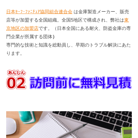
日本ｾｰﾌ･ﾌｧﾆﾁｭｱ協同組合連合会
は金庫製造メーカー、販売
店等が加盟する全国組織。全国5地区で構成され、弊社は
東
京地区の加盟店
です。（日本全国にある耐火、防盗金庫の専
門企業が所属する団体
）
専門的な技術と知識を総動員し、早期のトラブル解決にあた
ります。