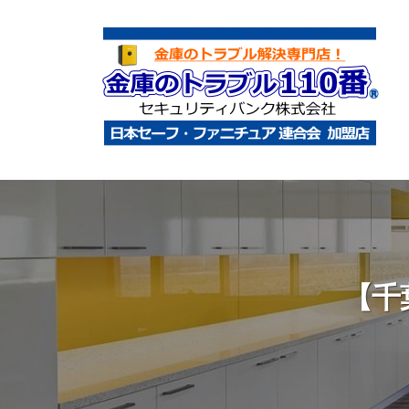
コ
庫
ン
の
テ
ト
ン
ラ
ツ
ブ
へ
ル
金
金
1
ス
庫
庫
1
キ
鍵
の
0
ッ
開
ト
番
プ
け
ラ
【千
・
ブ
処
ル
分
1
・
1
移