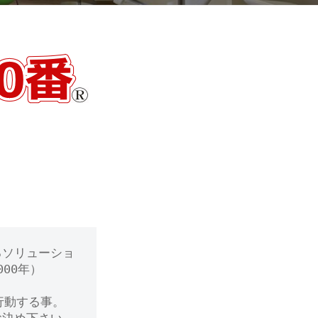
るソリューショ
00年）
行動する事。