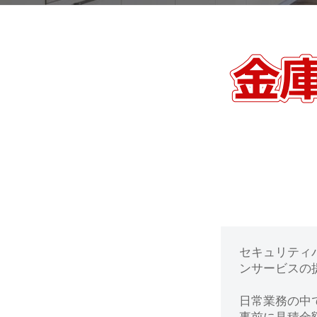
動
0
・
番
修
【千
理
葉
等
の
中
専
門
央
店
区】
金
セキュリティ
庫
ンサービスの提
の
日常業務の中