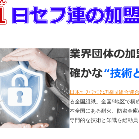
日本ｾｰﾌ･ﾌｧﾆﾁｭｱ協同組合連
る全国組織。全国5地区で構
本全国にある耐火、防盗金庫
専門的な技術と知識を総動員