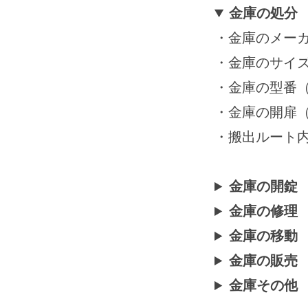
金庫の処分
2025
年
・金庫のメーカー
11
・金庫のサイ
月
・金庫の型番
15
日
・金庫の開扉
by
・搬出ルート
securitybank
金庫の開錠
金庫の修理
金庫の移動
金庫の販売
金庫その他