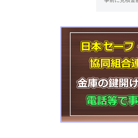
事前に見積金
鍵
開
け
処
分
等
に
対
応