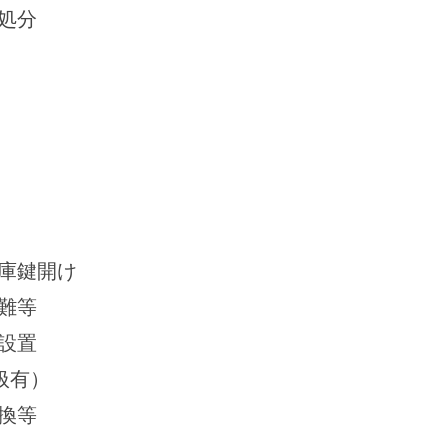
処分
庫鍵開け
難等
設置
扱有）
換等