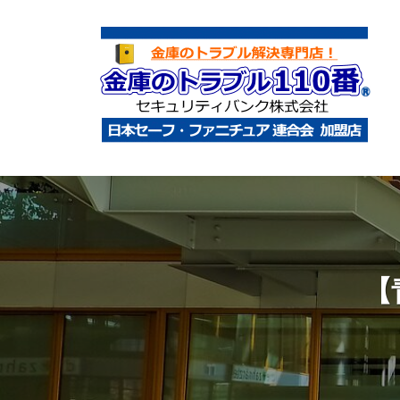
コ
庫
ン
の
テ
ト
ン
ラ
ツ
ブ
へ
ル
金
金
1
ス
庫
庫
1
キ
鍵
の
0
ッ
開
ト
番
プ
け
ラ
【
・
ブ
処
ル
分
1
・
1
移