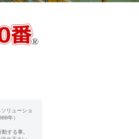
るソリューショ
00年）
行動する事。