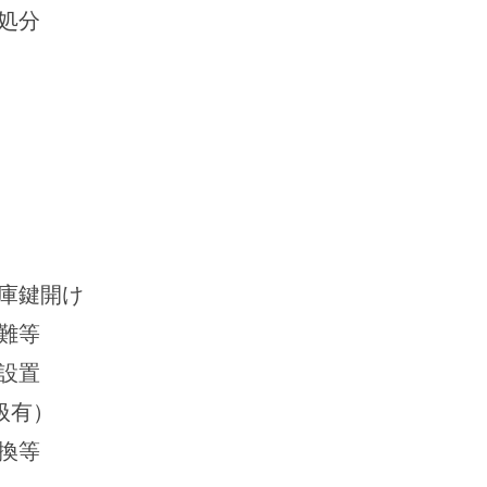
処分
庫鍵開け
難等
設置
扱有）
換等