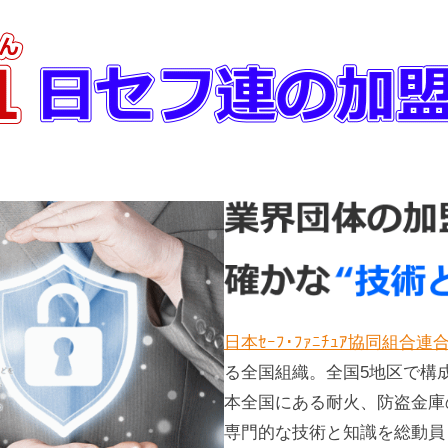
日本ｾｰﾌ･ﾌｧﾆﾁｭｱ協同組合連
る全国組織。全国5地区で構
本全国にある耐火、防盗金庫
専門的な技術と知識を総動員