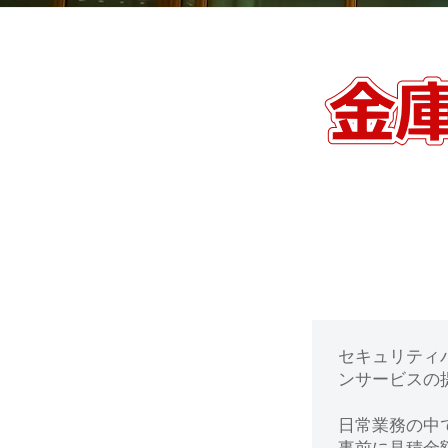
動
0
・
番
修
【青
理
葉
等
の
区】
専
門
金
店
庫
の
セキュリティ
鍵
ンサービスの提
開
日常業務の中