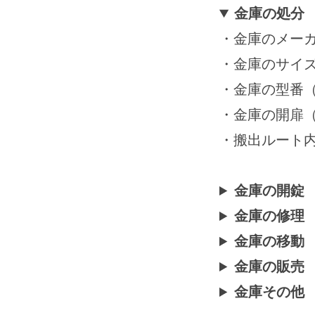
月
金庫の処分
15
・金庫のメーカー
日
by
・金庫のサイ
securitybank
・金庫の型番
・金庫の開扉
・搬出ルート
金庫の開錠
金庫の修理
金庫の移動
金庫の販売
金庫その他