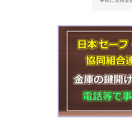
事前に見積金
け
処
分
等
に
対
応
2025
年
11