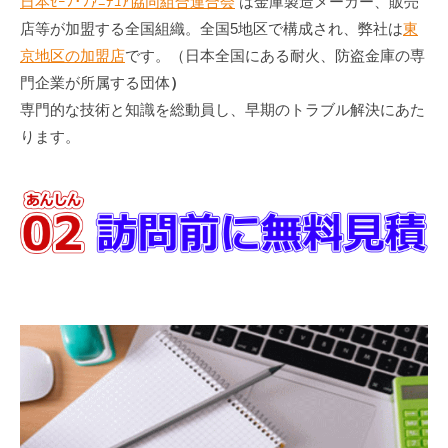
日本ｾｰﾌ･ﾌｧﾆﾁｭｱ協同組合連合会
は金庫製造メーカー、販売
店等が加盟する全国組織。全国5地区で構成され、弊社は
東
京地区の加盟店
です。（日本全国にある耐火、防盗金庫の専
門企業が所属する団体
）
専門的な技術と知識を総動員し、早期のトラブル解決にあた
ります。