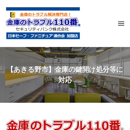
金
コ
庫
ン
の
テ
ト
メ
ン
ラ
ニ
ブ
ツ
ュ
ー
ル
へ
金
金
1
ス
庫
庫
1
キ
鍵
の
0
ッ
【あきる野市】金庫の鍵開け処分等に
開
番
ト
プ
け
ラ
対応
・
ブ
処
ル
分
1
・
1
移
0
動
【あ
・
番