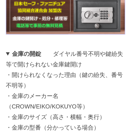
に
対
応
2025
年
金庫の開錠
ダイヤル番号不明や鍵紛失
11
等で開けられない金庫鍵開け
月
15
・開けられなくなった理由（鍵の紛失、番号
日
不明等）
by
securitybank
・金庫のメーカー名
（CROWN/EIKO/KOKUYO等）
・金庫のサイズ（高さ・横幅・奥行）
・金庫の型番（分かっている場合）