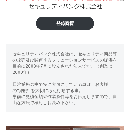
き
修
理
る
等
野
登録商標
の
専
市】
門
金
店
セキュリティバンク株式会社は、セキュリティ商品等
庫
の販売及び関連するソリューションサービスの提供を
の
目的に2008年7月に設立された法人です。（創業は
2000年）
鍵
日常業務の中で特に大切にしている事は、お客様
開
の“納得”を大切に考え行動する事。
事前に見積金額や作業条件等をお伝えしますので、自
け
由な方法で検討しお決め下さい。
処
分
等