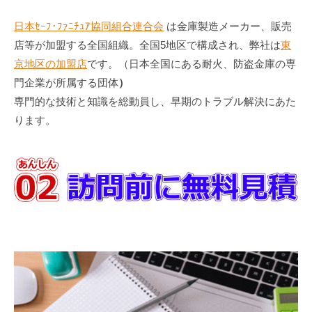
日本ｾｰﾌ･ﾌｧﾆﾁｭｱ協同組合連合会
は金庫製造メーカー、販売
店等が加盟する全国組織。全国5地区で構成され、弊社は
東
京地区の加盟店
です。（日本全国にある耐火、防盗金庫の専
門企業が所属する団体
）
専門的な技術と知識を総動員し、早期のトラブル解決にあた
ります。