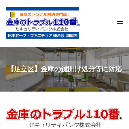
金
コ
庫
ン
の
テ
ト
メ
ン
ラ
ニ
ブ
ツ
ュ
ー
ル
へ
金
金
1
ス
庫
庫
1
キ
鍵
の
0
ッ
【足立区】金庫の鍵開け処分等に対応
開
番
ト
プ
け
ラ
・
ブ
処
ル
分
1
・
1
【足
移
0
動
立
・
番