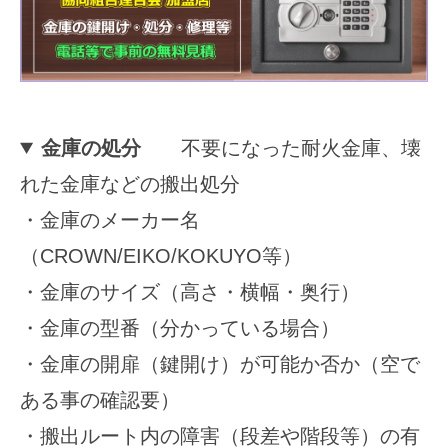
2025
年
11
月
15
金庫の処分
不要になった耐火金庫、壊
日
れた金庫などの搬出処分
by
securitybank
・金庫のメーカー名
（CROWN/EIKO/KOKUYO等）
・金庫のサイズ（高さ・横幅・奥行）
・金庫の型番（分かっている場合）
・金庫の開扉（鍵開け）が可能か否か（空で
ある事の確認要）
・搬出ルート内の障害（段差や階段等）の有