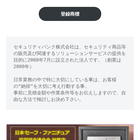
区】
修
理
金
登録商標
等
庫
の
専
の
門
セキュリティバンク株式会社は、セキュリティ商品等
鍵
店
の販売及び関連するソリューションサービスの提供を
開
目的に2008年7月に設立された法人です。（創業は
2000年）
け
日常業務の中で特に大切にしている事は、お客様
処
の“納得”を大切に考え行動する事。
事前に見積金額や作業条件等をお伝えしますので、自
分
由な方法で検討しお決め下さい。
等
に
対
応